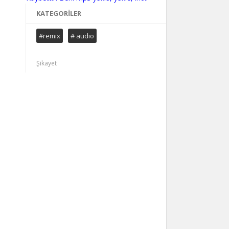
KATEGORILER
#remix
# audio
Şikayet