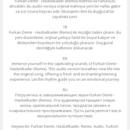
Furkan Demir - Hasbelkader (Remix) mahnısı ilə ruhunuzu
dincəldin. Bu audio versiya orijinal mahnıya yeni bir nəfəs gətirir
və sizi özünə heyran edir. Musiqinin ritmi ilə duyğusal bir
səyahətə çıxın.
TR
Furkan Demir - Hasbelkader (Remix) ile müziğin tadını çıkarın. Bu
yeni düzenleme, orijinal şarkıya farklı bir boyut katıyor ve
dinleyicileri büyüleyici bir yolculuğa çıkarıyor. Duygusal
derinliğiyle kalbinize dokunacak.
EN
Immerse yourself in the captivating sounds of Furkan Demir -
Hasbelkader (Remix). This audio version breathes new life into
the original song, offering a fresh and enchanting listening
experience. Let the rhythm guide you on an emotional journey.
RU
Погрузитесь в завораживающие звуки Furkan Demir -
Hasbelkader (Remix). Эта аудиоверсия придает новую
жизнь оригинальной песне, предлагая свежее и
очаровательное прослушивание. Пусть ритм увлечет вас в
эмоциональное путешествие.
Keywords: Furkan Demir, Hasbelkader, Remix, Audio, Turkish