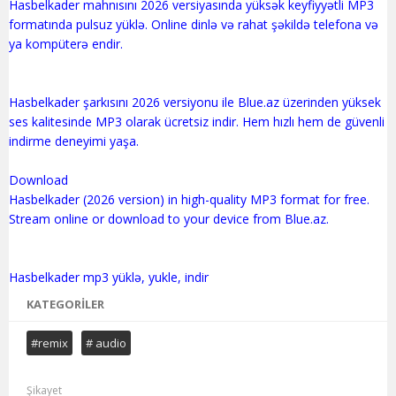
Hasbelkader mahnısını 2026 versiyasında yüksək keyfiyyətli MP3
formatında pulsuz yüklə. Online dinlə və rahat şəkildə telefona və
ya kompüterə endir.
Hasbelkader şarkısını 2026 versiyonu ile Blue.az üzerinden yüksek
ses kalitesinde MP3 olarak ücretsiz indir. Hem hızlı hem de güvenli
indirme deneyimi yaşa.
Download
Hasbelkader (2026 version) in high-quality MP3 format for free.
Stream online or download to your device from Blue.az.
KATEGORILER
#remix
# audio
Şikayet