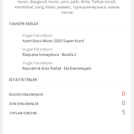
music, duygusal, music, yeni, şarkı, dinle, Türkçe müzik,
emotional, song, listen, ремикс, турецкая музыка, новая
песня
TAVSIYE EDILDI
Vugar Farzaliyev
Azeri Bass Music 2020 Super Kurd
Vugar Farzaliyev
Rəqsanə İsmayılova - Bivəfa 2
Vugar Farzaliyev
Rəssam & Araz Rafail - Elə Darıxmışam
İSTATISTIKLER
0
BUGÜN DINLENENLER
0
DÜN DINLENENLER
5
TOPLAM DINLEME