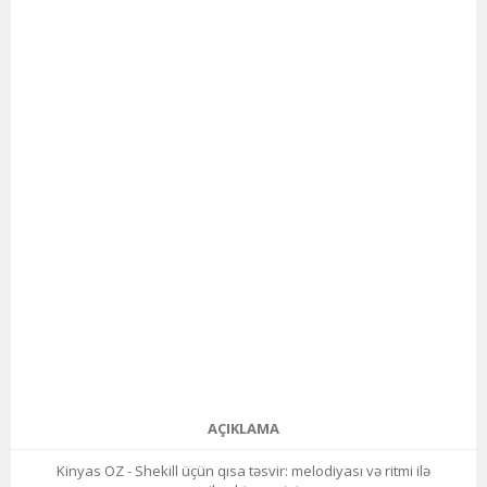
AÇIKLAMA
Kinyas OZ - Shekill üçün qısa təsvir: melodiyası və ritmi ilə