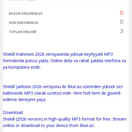
0
BUGÜN DINLENENLER
0
DÜN DINLENENLER
3
TOPLAM DINLEME
Shekill mahnısını 2026 versiyasında yüksək keyfiyyətli MP3
formatında pulsuz yüklə. Online dinlə və rahat şəkildə telefona və
ya kompüterə endir.
Shekill şarkısını 2026 versiyonu ile Blue.az üzerinden yüksek ses
kalitesinde MP3 olarak ücretsiz indir. Hem hızlı hem de güvenli
indirme deneyimi yaşa.
Download
Shekill (2026 version) in high-quality MP3 format for free. Stream
online or download to your device from Blue.az.