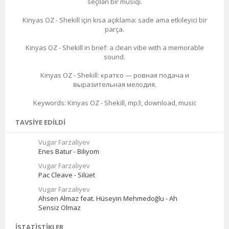
seçilən bir musiqi.
Kinyas OZ - Shekill için kısa açıklama: sade ama etkileyici bir
parça.
Kinyas OZ - Shekill in brief: a clean vibe with a memorable
sound.
Kinyas OZ - Shekill: кратко — ровная подача и
выразительная мелодия.
Keywords: Kinyas OZ - Shekill, mp3, download, music
TAVSIYE EDILDI
Vugar Farzaliyev
Enes Batur - Biliyom
Vugar Farzaliyev
Pac Cleave - Silüet
Vugar Farzaliyev
Ahsen Almaz feat. Hüseyin Mehmedoğlu - Ah
Sensiz Olmaz
İSTATISTIKLER