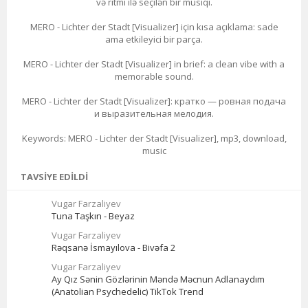
və ritmi ilə seçilən bir musiqi.
MERO - Lichter der Stadt [Visualizer] için kısa açıklama: sade
ama etkileyici bir parça.
MERO - Lichter der Stadt [Visualizer] in brief: a clean vibe with a
memorable sound.
MERO - Lichter der Stadt [Visualizer]: кратко — ровная подача
и выразительная мелодия.
Keywords: MERO - Lichter der Stadt [Visualizer], mp3, download,
music
TAVSIYE EDILDI
Vugar Farzaliyev
Tuna Taşkın - Beyaz
Vugar Farzaliyev
Rəqsanə İsmayılova - Bivəfa 2
Vugar Farzaliyev
Ay Qız Sənin Gözlərinin Məndə Məcnun Adlanaydım
(Anatolian Psychedelic) TikTok Trend