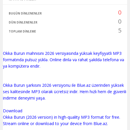
0
BUGÜN DINLENENLER
0
DÜN DINLENENLER
5
TOPLAM DINLEME
Okka Burun mahnısını 2026 versiyasında yüksək keyfiyyətli MP3
formatında pulsuz yüklə. Online dinlə və rahat şəkildə telefona və
ya kompüterə endir.
Okka Burun şarkısını 2026 versiyonu ile Blue.az üzerinden yüksek
ses kalitesinde MP3 olarak ücretsiz indir. Hem hızlı hem de güvenli
indirme deneyimi yaşa.
Download
Okka Burun (2026 version) in high-quality MP3 format for free.
Stream online or download to your device from Blue.az.