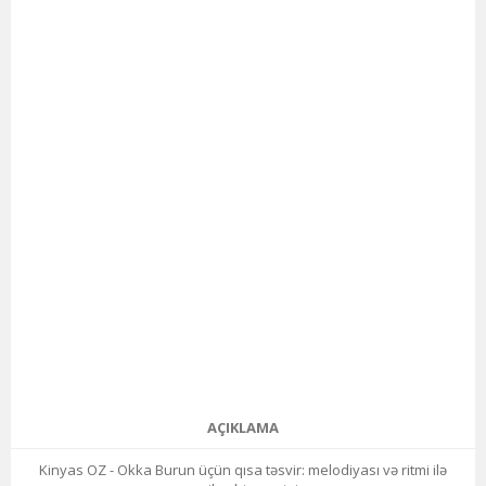
AÇIKLAMA
Kinyas OZ - Okka Burun üçün qısa təsvir: melodiyası və ritmi ilə