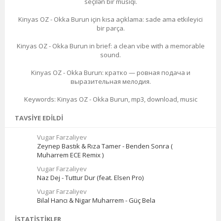
seçilən bir musiqi.
Kinyas OZ - Okka Burun için kısa açıklama: sade ama etkileyici
bir parça.
Kinyas OZ - Okka Burun in brief: a clean vibe with a memorable
sound.
Kinyas OZ - Okka Burun: кратко — ровная подача и
выразительная мелодия.
Keywords: Kinyas OZ - Okka Burun, mp3, download, music
TAVSIYE EDILDI
Vugar Farzaliyev
Zeynep Bastık & Rıza Tamer - Benden Sonra (
Muharrem ECE Remix )
Vugar Farzaliyev
Naz Dej - Tuttur Dur (feat. Elsen Pro)
Vugar Farzaliyev
Bilal Hancı & Nigar Muharrem - Güç Bela
İSTATISTIKLER