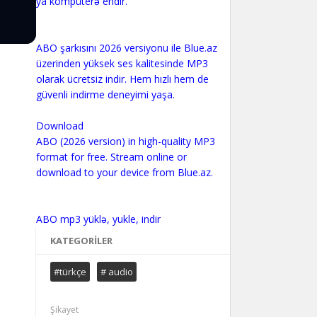
ya kompüterə endir.
ABO şarkısını 2026 versiyonu ile Blue.az
üzerinden yüksek ses kalitesinde MP3
olarak ücretsiz indir. Hem hızlı hem de
güvenli indirme deneyimi yaşa.
Download
ABO (2026 version) in high-quality MP3
format for free. Stream online or
download to your device from Blue.az.
KATEGORILER
#türkçe
# audio
Şikayet