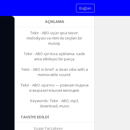
Bağlan
AÇIKLAMA
Tekir - ABO üçün qısa təsvir:
melodiyası və ritmi ilə seçilən bir
musiqi.
Tekir - ABO için kısa açıklama: sade
ama etkileyici bir parça.
Tekir - ABO in brief: a clean vibe with a
memorable sound.
Tekir - ABO: кратко — ровная подача
и выразительная мелодия.
Keywords: Tekir - ABO, mp3,
download, music
TAVSIYE EDILDI
Vugar Farzaliyev