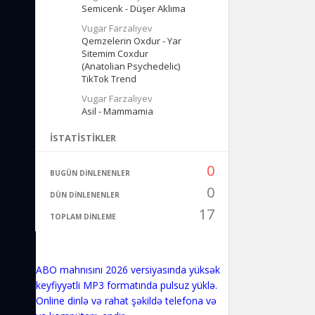
Semicenk - Düşer Aklıma
Vugar Farzaliyev
Qemzelerin Oxdur - Yar
Sitemim Coxdur
(Anatolian Psychedelic)
TikTok Trend
Vugar Farzaliyev
Asil - Mammamia
İSTATISTIKLER
0
BUGÜN DINLENENLER
0
DÜN DINLENENLER
17
TOPLAM DINLEME
ABO mahnısını 2026 versiyasında yüksək
keyfiyyətli MP3 formatında pulsuz yüklə.
Online dinlə və rahat şəkildə telefona və