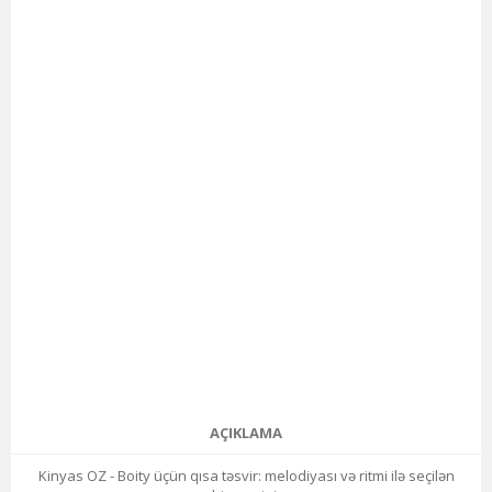
AÇIKLAMA
Kinyas OZ - Boity üçün qısa təsvir: melodiyası və ritmi ilə seçilən