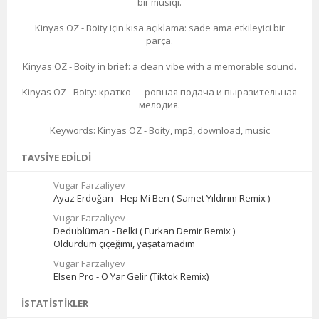
bir musiqi.
Kinyas OZ - Boity için kısa açıklama: sade ama etkileyici bir
parça.
Kinyas OZ - Boity in brief: a clean vibe with a memorable sound.
Kinyas OZ - Boity: кратко — ровная подача и выразительная
мелодия.
Keywords: Kinyas OZ - Boity, mp3, download, music
TAVSIYE EDILDI
Vugar Farzaliyev
Ayaz Erdoğan - Hep Mi Ben ( Samet Yıldırım Remix )
Vugar Farzaliyev
Dedublüman - Belki ( Furkan Demir Remix )
Öldürdüm çiçeğimi, yaşatamadım
Vugar Farzaliyev
Elsen Pro - O Yar Gelir (Tiktok Remix)
İSTATISTIKLER