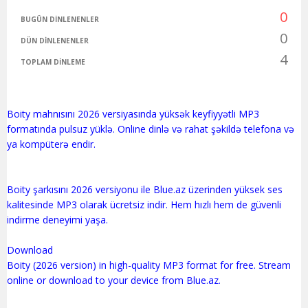
0
BUGÜN DINLENENLER
0
DÜN DINLENENLER
4
TOPLAM DINLEME
Boity mahnısını 2026 versiyasında yüksək keyfiyyətli MP3
formatında pulsuz yüklə. Online dinlə və rahat şəkildə telefona və
ya kompüterə endir.
Boity şarkısını 2026 versiyonu ile Blue.az üzerinden yüksek ses
kalitesinde MP3 olarak ücretsiz indir. Hem hızlı hem de güvenli
indirme deneyimi yaşa.
Download
Boity (2026 version) in high-quality MP3 format for free. Stream
online or download to your device from Blue.az.