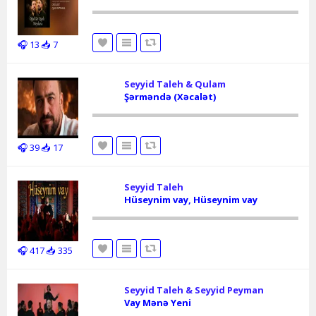
🎧 13
📥 7
Seyyid Taleh & Qulam
Şərməndə (Xəcalət)
🎧 39
📥 17
Seyyid Taleh
Hüseynim vay, Hüseynim vay
🎧 417
📥 335
Seyyid Taleh & Seyyid Peyman
Vay Mənə Yeni