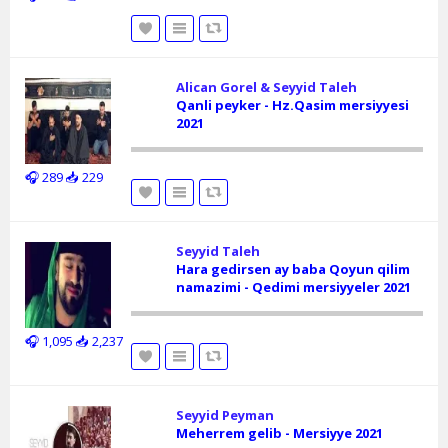
Alican Gorel & Seyyid Taleh
Qanli peyker - Hz.Qasim mersiyyesi
2021
🎧 289
📥 229
Seyyid Taleh
Hara gedirsen ay baba Qoyun qilim
namazimi - Qedimi mersiyyeler 2021
🎧 1,095
📥 2,237
Seyyid Peyman
Meherrem gelib - Mersiyye 2021