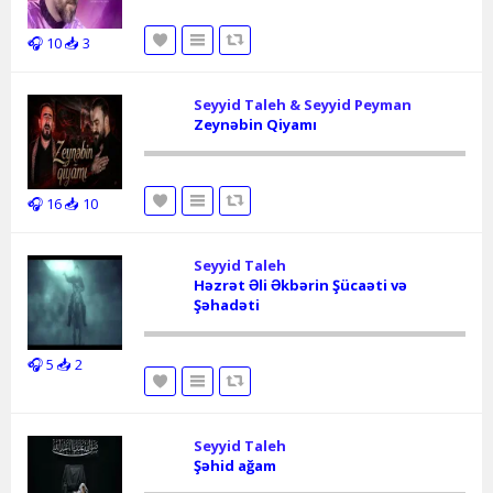
🎧 10
📥 3
Seyyid Taleh & Seyyid Peyman
Zeynəbin Qiyamı
🎧 16
📥 10
Seyyid Taleh
Həzrət Əli Əkbərin Şücaəti və
Şəhadəti
🎧 5
📥 2
Seyyid Taleh
Şəhid ağam