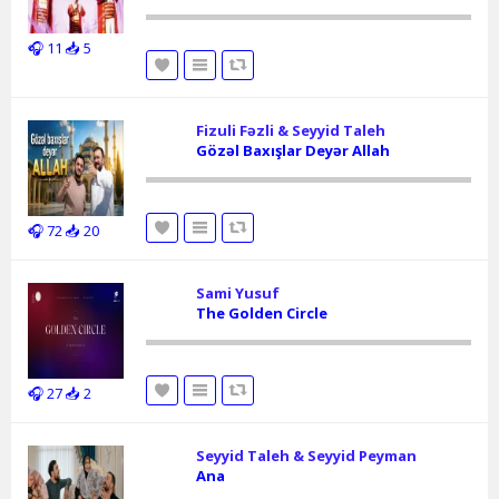
🎧 11
📥 5
Fizuli Fəzli & Seyyid Taleh
Gözəl Baxışlar Deyər Allah
🎧 72
📥 20
Sami Yusuf
The Golden Circle
🎧 27
📥 2
Seyyid Taleh & Seyyid Peyman
Ana