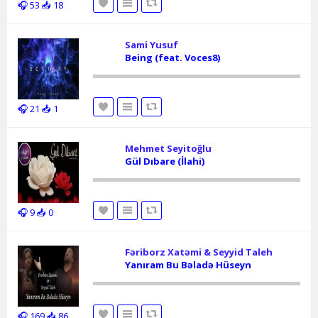
🎧 53
📥 18
Sami Yusuf
Being (feat. Voces8)
🎧 21
📥 1
Mehmet Seyitoğlu
Gül Dıbare (İlahi)
🎧 9
📥 0
Fəriborz Xatəmi & Seyyid Taleh
Yanıram Bu Bəladə Hüseyn
🎧 169
📥 86