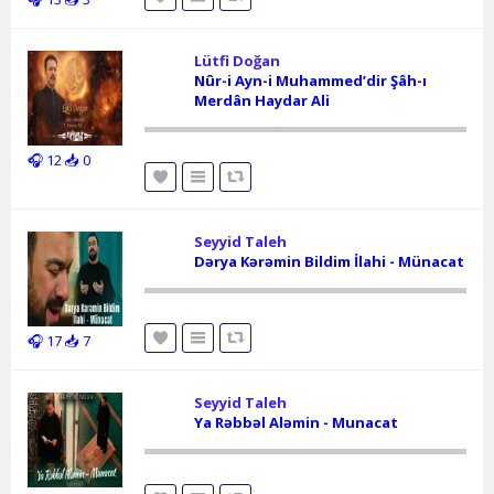
Lütfi Doğan
Nûr-i Ayn-i Muhammed’dir Şâh-ı
Merdân Haydar Ali
🎧 12
📥 0
Seyyid Taleh
Dərya Kərəmin Bildim İlahi - Münacat
🎧 17
📥 7
Seyyid Taleh
Ya Rəbbəl Aləmin - Munacat