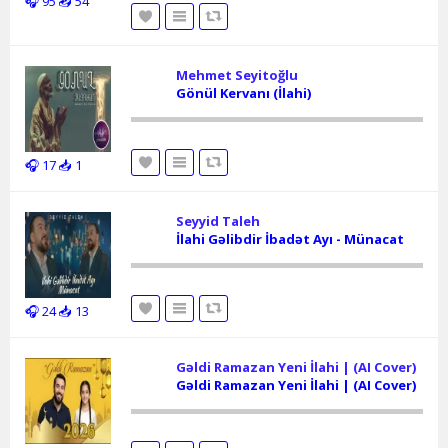
🎧 95
📥 54
Mehmet Seyitoğlu
Gönül Kervanı (İlahi)
🎧 17
📥 1
Seyyid Taleh
İlahi Gəlibdir İbadət Ayı - Münacat
🎧 24
📥 13
Gəldi Ramazan Yeni İlahi | (AI Cover)
Gəldi Ramazan Yeni İlahi | (AI Cover)