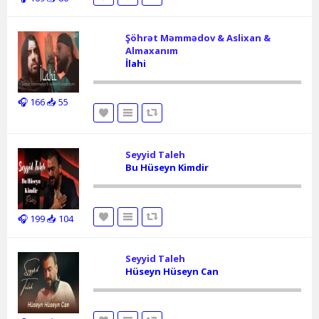
Şöhrət Məmmədov & Aslixan &
Almaxanım
İlahi
🎧 166
📥 55
Seyyid Taleh
Bu Hüseyn Kimdir
🎧 199
📥 104
Seyyid Taleh
Hüseyn Hüseyn Can