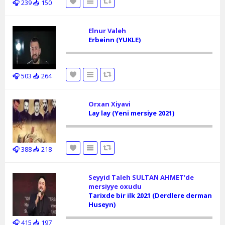
🎧 239
📥 150
Elnur Valeh
Erbeinn (YUKLE)
🎧 503
📥 264
Orxan Xiyavi
Lay lay (Yeni mersiye 2021)
🎧 388
📥 218
Seyyid Taleh SULTAN AHMET’de
mersiyye oxudu
Tarixde bir ilk 2021 (Derdlere derman
Huseyn)
🎧 415
📥 197