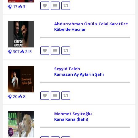
🎧 17
📥 3
Abdurrahman Önül x Celal Karatüre
Kâbe'de Hacılar
🎧 307
📥 243
Seyyid Taleh
Ramazan Ay Ayların Şahı
🎧 20
📥 8
Mehmet Seyitoğlu
Kana Kana (İlahi)