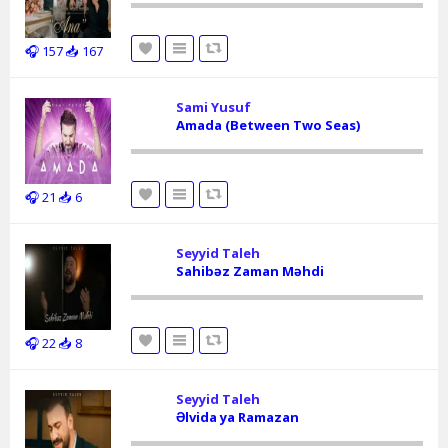
🎧 157
📥 167
Sami Yusuf
Amada (Between Two Seas)
🎧 21
📥 6
Seyyid Taleh
Sahibəz Zaman Məhdi
🎧 22
📥 8
Seyyid Taleh
Əlvida ya Ramazan