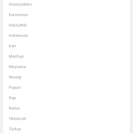
Dizimüzikleri
Eurovision
Hacisahib
Indiamusic
Iran
Mashup
Meyxana
Nostaji
Popuri
Rap
Remix
Tiktolozel
Türkçe