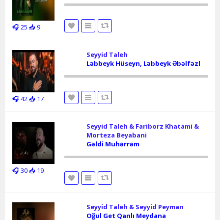
🎧 25
📥 9
Seyyid Taleh
Ləbbeyk Hüseyn, Ləbbeyk Əbəlfəzl
🎧 42
📥 17
Seyyid Taleh & Fariborz Khatami &
Morteza Beyabani
Gəldi Muhərrəm
🎧 30
📥 19
Seyyid Taleh & Seyyid Peyman
Oğul Get Qanlı Meydana