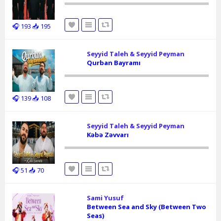
🎧 193
📥 195
Seyyid Taleh & Seyyid Peyman
Qurban Bayramı
🎧 139
📥 108
Seyyid Taleh & Seyyid Peyman
Kəbə Zəvvarı
🎧 51
📥 70
Sami Yusuf
Between Sea and Sky (Between Two
Seas)