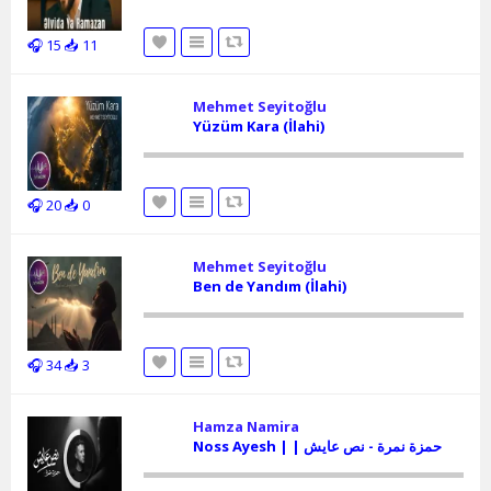
🎧 15
📥 11
Mehmet Seyitoğlu
Yüzüm Kara (İlahi)
🎧 20
📥 0
Mehmet Seyitoğlu
Ben de Yandım (İlahi)
🎧 34
📥 3
Hamza Namira
Noss Ayesh | | حمزة نمرة - نص عايش