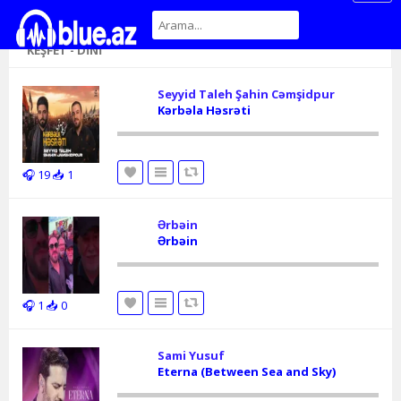
KEŞFET - DINI
Seyyid Taleh Şahin Cəmşidpur
Kərbəla Həsrəti
🎧 19
📥 1
Ərbəin
Ərbəin
🎧 1
📥 0
Sami Yusuf
Eterna (Between Sea and Sky)