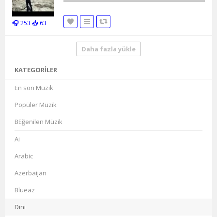
🎧 253
📥 63
Daha fazla yükle
KATEGORILER
En son Müzik
Popüler Müzik
BEğenilen Müzik
Ai
Arabic
Azerbaijan
Blueaz
Dini