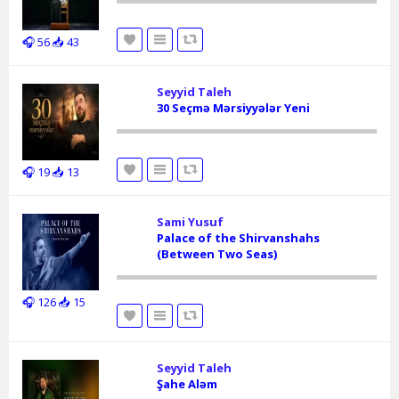
🎧 56
📥 43
Seyyid Taleh
30 Seçmə Mərsiyyələr Yeni
🎧 19
📥 13
Sami Yusuf
Palace of the Shirvanshahs
(Between Two Seas)
🎧 126
📥 15
Seyyid Taleh
Şahe Aləm