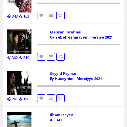
🎧 343
📥 163
Mehran İbrahimi
Can ebelfezlim (yeni mersiye 2021
🎧 302
📥 219
Seyyid Peyman
Ey Huseynim - Mersiyye 2021
🎧 281
📥 196
İlham İsayev
ALLAH