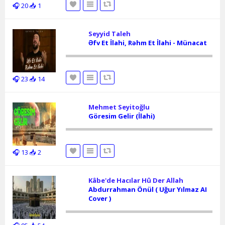
🎧 20
📥 1
Seyyid Taleh
Əfv Et İlahi, Rəhm Et İlahi - Münacat
🎧 23
📥 14
Mehmet Seyitoğlu
Göresim Gelir (İlahi)
🎧 13
📥 2
Kâbe'de Hacılar Hû Der Allah
Abdurrahman Önül ( Uğur Yılmaz AI
Cover )