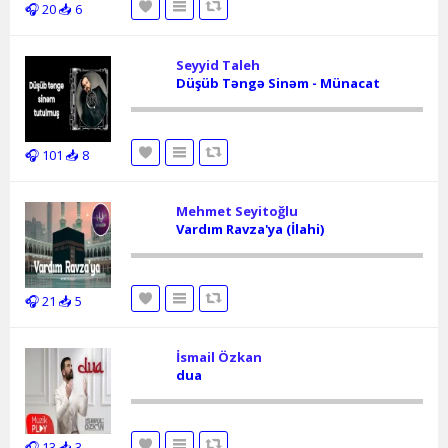
🎧 20
📥 6
Seyyid Taleh
Düşüb Təngə Sinəm - Münacat
🎧 101
📥 8
Mehmet Seyitoğlu
Vardım Ravza'ya (İlahi)
🎧 21
📥 5
İsmail Özkan
dua
🎧 13
📥 3