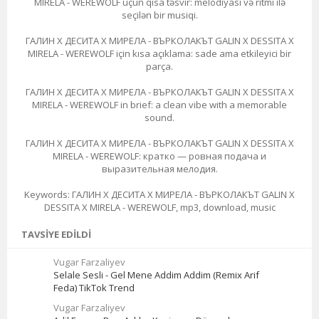
MIRELA - WEREWOLF üçün qısa təsvir: melodiyası və ritmi ilə
seçilən bir musiqi.
ГАЛИН Х ДЕСИТА Х МИРЕЛА - ВЪРКОЛАКЪТ GALIN X DESSITA X
MIRELA - WEREWOLF için kısa açıklama: sade ama etkileyici bir
parça.
ГАЛИН Х ДЕСИТА Х МИРЕЛА - ВЪРКОЛАКЪТ GALIN X DESSITA X
MIRELA - WEREWOLF in brief: a clean vibe with a memorable
sound.
ГАЛИН Х ДЕСИТА Х МИРЕЛА - ВЪРКОЛАКЪТ GALIN X DESSITA X
MIRELA - WEREWOLF: кратко — ровная подача и
выразительная мелодия.
Keywords: ГАЛИН Х ДЕСИТА Х МИРЕЛА - ВЪРКОЛАКЪТ GALIN X
DESSITA X MIRELA - WEREWOLF, mp3, download, music
TAVSIYE EDILDI
Vugar Farzaliyev
Selale Sesli - Gel Mene Addim Addim (Remix Arif
Feda) TikTok Trend
Vugar Farzaliyev