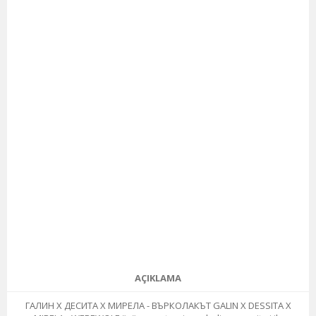
AÇIKLAMA
ГАЛИН Х ДЕСИТА Х МИРЕЛА - ВЪРКОЛАКЪТ GALIN X DESSITA X