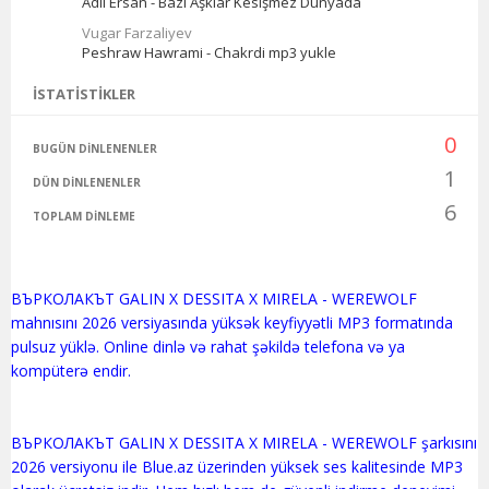
Adil Ersan - Bazı Aşklar Kesişmez Dünyada
Vugar Farzaliyev
Peshraw Hawrami - Chakrdi mp3 yukle
İSTATISTIKLER
0
BUGÜN DINLENENLER
1
DÜN DINLENENLER
6
TOPLAM DINLEME
ВЪРКОЛАКЪТ GALIN X DESSITA X MIRELA - WEREWOLF
mahnısını 2026 versiyasında yüksək keyfiyyətli MP3 formatında
pulsuz yüklə. Online dinlə və rahat şəkildə telefona və ya
kompüterə endir.
ВЪРКОЛАКЪТ GALIN X DESSITA X MIRELA - WEREWOLF şarkısını
2026 versiyonu ile Blue.az üzerinden yüksek ses kalitesinde MP3