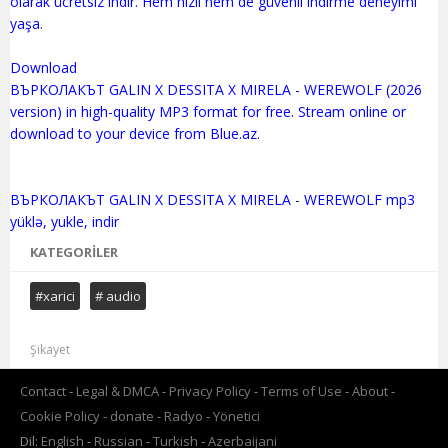
olarak ücretsiz indir. Hem hızlı hem de güvenli indirme deneyimi
yaşa.
Download
ВЪРКОЛАКЪТ GALIN X DESSITA X MIRELA - WEREWOLF (2026
version) in high-quality MP3 format for free. Stream online or
download to your device from Blue.az.
ВЪРКОЛАКЪТ GALIN X DESSITA X MIRELA - WEREWOLF mp3
KATEGORILER
#xarici
# audio
Şikayet
Contact
Legal & DMCA
Privacy Policy
Terms of Use
About
Cookie Policy
donate
Radyo
Yönetici
Dil:
English
Russian
Turkish
Azerbaijani