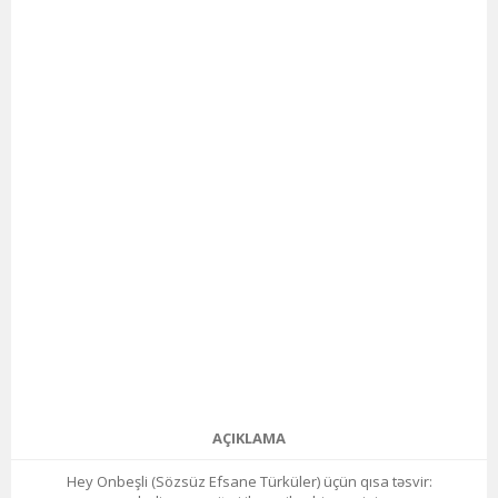
AÇIKLAMA
Hey Onbeşli (Sözsüz Efsane Türküler) üçün qısa təsvir: