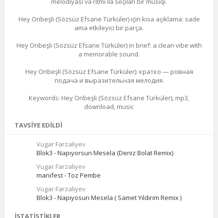
melodiyası və ritmi ilə seçilən bir musiqi.
Hey Onbeşli (Sözsüz Efsane Türküler) için kısa açıklama: sade
ama etkileyici bir parça.
Hey Onbeşli (Sözsüz Efsane Türküler) in brief: a clean vibe with
a memorable sound.
Hey Onbeşli (Sözsüz Efsane Türküler): кратко — ровная
подача и выразительная мелодия.
Keywords: Hey Onbeşli (Sözsüz Efsane Türküler), mp3,
download, music
TAVSIYE EDILDI
Vugar Farzaliyev
Blok3 - Napıyorsun Mesela (Deniz Bolat Remix)
Vugar Farzaliyev
manifest - Toz Pembe
Vugar Farzaliyev
Blok3 - Napıyosun Mesela ( Samet Yıldırım Remix )
İSTATISTIKLER