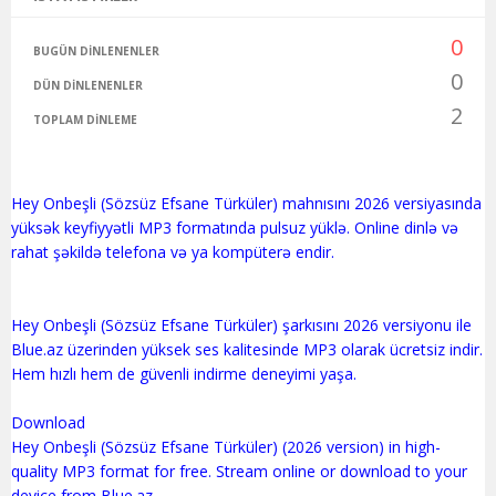
0
BUGÜN DINLENENLER
0
DÜN DINLENENLER
2
TOPLAM DINLEME
Hey Onbeşli (Sözsüz Efsane Türküler) mahnısını 2026 versiyasında
yüksək keyfiyyətli MP3 formatında pulsuz yüklə. Online dinlə və
rahat şəkildə telefona və ya kompüterə endir.
Hey Onbeşli (Sözsüz Efsane Türküler) şarkısını 2026 versiyonu ile
Blue.az üzerinden yüksek ses kalitesinde MP3 olarak ücretsiz indir.
Hem hızlı hem de güvenli indirme deneyimi yaşa.
Download
Hey Onbeşli (Sözsüz Efsane Türküler) (2026 version) in high-
quality MP3 format for free. Stream online or download to your
device from Blue.az.