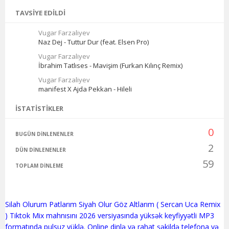
TAVSIYE EDILDI
Vugar Farzaliyev
Naz Dej - Tuttur Dur (feat. Elsen Pro)
Vugar Farzaliyev
İbrahim Tatlıses - Mavişim (Furkan Kılınç Remix)
Vugar Farzaliyev
manifest X Ajda Pekkan - Hileli
İSTATISTIKLER
0
BUGÜN DINLENENLER
2
DÜN DINLENENLER
59
TOPLAM DINLEME
Silah Olurum Patlarım Siyah Olur Göz Altlarım ( Sercan Uca Remix
) Tiktok Mix mahnısını 2026 versiyasında yüksək keyfiyyətli MP3
formatında pulsuz yüklə. Online dinlə və rahat şəkildə telefona və