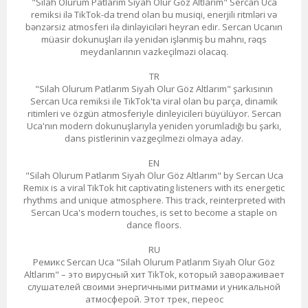
"Silah Olurum Patlarım Siyah Olur Göz Altlarım" Sercan Uca
remiksi ilə TikTok-da trend olan bu musiqi, enerjili ritmləri və
bənzərsiz atmosferi ilə dinləyiciləri heyran edir. Sercan Ucanın
müasir dokunuşları ilə yenidən işlənmiş bu mahnı, rəqs
meydanlarının vazkeçilməzi olacaq.
TR
"Silah Olurum Patlarım Siyah Olur Göz Altlarım" şarkısının
Sercan Uca remiksi ile TikTok'ta viral olan bu parça, dinamik
ritimleri ve özgün atmosferiyle dinleyicileri büyülüyor. Sercan
Uca'nın modern dokunuşlarıyla yeniden yorumladığı bu şarkı,
dans pistlerinin vazgeçilmezi olmaya aday.
EN
"Silah Olurum Patlarım Siyah Olur Göz Altlarım" by Sercan Uca
Remix is a viral TikTok hit captivating listeners with its energetic
rhythms and unique atmosphere. This track, reinterpreted with
Sercan Uca's modern touches, is set to become a staple on
dance floors.
RU
Ремикс Sercan Uca "Silah Olurum Patlarım Siyah Olur Göz
Altlarım" – это вирусный хит TikTok, который завораживает
слушателей своими энергичными ритмами и уникальной
атмосферой. Этот трек, переос