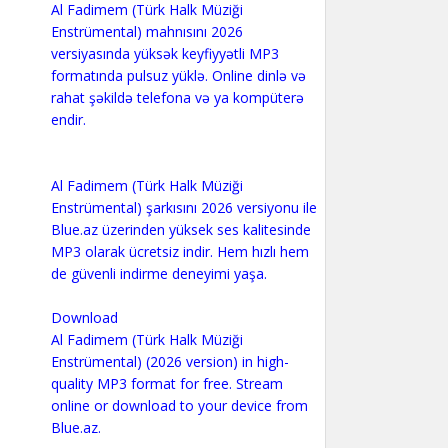
Al Fadimem (Türk Halk Müziği
Enstrümental) mahnısını 2026
versiyasında yüksək keyfiyyətli MP3
formatında pulsuz yüklə. Online dinlə və
rahat şəkildə telefona və ya kompüterə
endir.
Al Fadimem (Türk Halk Müziği
Enstrümental) şarkısını 2026 versiyonu ile
Blue.az üzerinden yüksek ses kalitesinde
MP3 olarak ücretsiz indir. Hem hızlı hem
de güvenli indirme deneyimi yaşa.
Download
Al Fadimem (Türk Halk Müziği
Enstrümental) (2026 version) in high-
quality MP3 format for free. Stream
online or download to your device from
Blue.az.