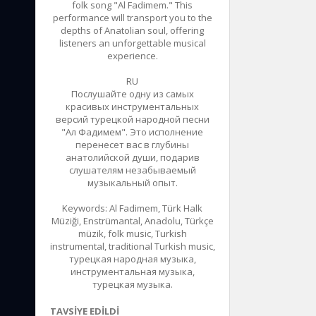
folk song "Al Fadimem." This
performance will transport you to the
depths of Anatolian soul, offering
listeners an unforgettable musical
experience.
RU
Послушайте одну из самых
красивых инструментальных
версий турецкой народной песни
"Ал Фадимем". Это исполнение
перенесет вас в глубины
анатолийской души, подарив
слушателям незабываемый
музыкальный опыт.
Keywords: Al Fadimem, Türk Halk
Müziği, Enstrümantal, Anadolu, Türkçe
müzik, folk music, Turkish
instrumental, traditional Turkish music,
турецкая народная музыка,
инструментальная музыка,
турецкая музыка.
TAVSIYE EDILDI