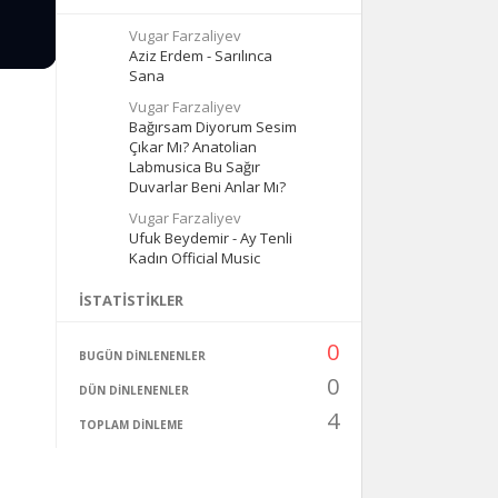
Vugar Farzaliyev
Aziz Erdem - Sarılınca
Sana
Vugar Farzaliyev
Bağırsam Diyorum Sesim
Çıkar Mı? Anatolian
Labmusica Bu Sağır
Duvarlar Beni Anlar Mı?
Vugar Farzaliyev
Ufuk Beydemir - Ay Tenli
Kadın Official Music
İSTATISTIKLER
0
BUGÜN DINLENENLER
0
DÜN DINLENENLER
4
TOPLAM DINLEME