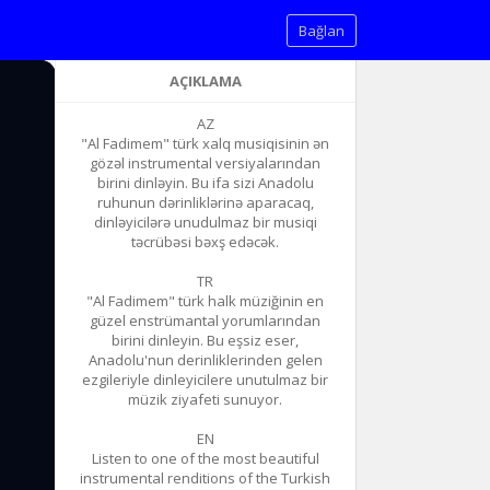
Bağlan
AÇIKLAMA
AZ
"Al Fadimem" türk xalq musiqisinin ən
gözəl instrumental versiyalarından
birini dinləyin. Bu ifa sizi Anadolu
ruhunun dərinliklərinə aparacaq,
dinləyicilərə unudulmaz bir musiqi
təcrübəsi bəxş edəcək.
TR
"Al Fadimem" türk halk müziğinin en
güzel enstrümantal yorumlarından
birini dinleyin. Bu eşsiz eser,
Anadolu'nun derinliklerinden gelen
ezgileriyle dinleyicilere unutulmaz bir
müzik ziyafeti sunuyor.
EN
Listen to one of the most beautiful
instrumental renditions of the Turkish