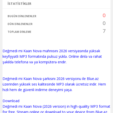
İSTATISTIKLER
0
BUGÜN DINLENENLER
0
DÜN DINLENENLER
7
TOPLAM DINLEME
Değmedi mi Kaan Nova mahnısını 2026 versiyasında yüksək
keyfiyyətli MP3 formatında pulsuz yüklə. Online dinlə və rahat
şəkildə telefona və ya kompüterə endir.
Değmedi mi Kaan Nova şarkısını 2026 versiyonu ile Blue.az
üzerinden yüksek ses kalitesinde MP3 olarak ücretsiz indir. Hem
hızlı hem de güvenli indirme deneyimi yaşa.
Download
Değmedi mi Kaan Nova (2026 version) in high-quality MP3 format
for free. Stream online or download to your device from Blue.az.