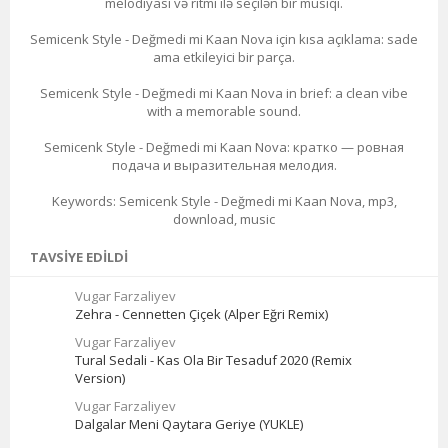
melodiyası və ritmi ilə seçilən bir musiqi.
Semicenk Style - Değmedi mi Kaan Nova için kısa açıklama: sade
ama etkileyici bir parça.
Semicenk Style - Değmedi mi Kaan Nova in brief: a clean vibe
with a memorable sound.
Semicenk Style - Değmedi mi Kaan Nova: кратко — ровная
подача и выразительная мелодия.
Keywords: Semicenk Style - Değmedi mi Kaan Nova, mp3,
download, music
TAVSIYE EDILDI
Vugar Farzaliyev
Zehra - Cennetten Çiçek (Alper Eğri Remix)
Vugar Farzaliyev
Tural Sedali - Kas Ola Bir Tesaduf 2020 (Remix
Version)
Vugar Farzaliyev
Dalgalar Meni Qaytara Geriye (YUKLE)