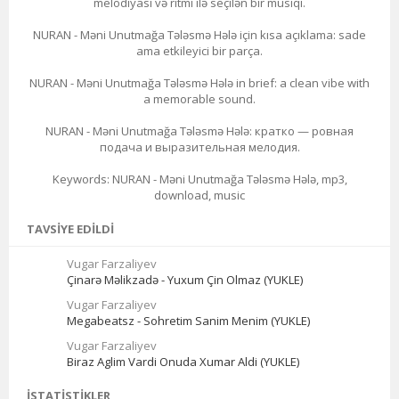
melodiyası və ritmi ilə seçilən bir musiqi.
NURAN - Məni Unutmağa Tələsmə Hələ için kısa açıklama: sade
ama etkileyici bir parça.
NURAN - Məni Unutmağa Tələsmə Hələ in brief: a clean vibe with
a memorable sound.
NURAN - Məni Unutmağa Tələsmə Hələ: кратко — ровная
подача и выразительная мелодия.
Keywords: NURAN - Məni Unutmağa Tələsmə Hələ, mp3,
download, music
TAVSIYE EDILDI
Vugar Farzaliyev
Çinarə Məlikzadə - Yuxum Çin Olmaz (YUKLE)
Vugar Farzaliyev
Megabeatsz - Sohretim Sanim Menim (YUKLE)
Vugar Farzaliyev
Biraz Aglim Vardi Onuda Xumar Aldi (YUKLE)
İSTATISTIKLER