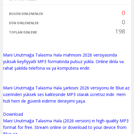
0
BUGÜN DINLENENLER
0
DÜN DINLENENLER
198
TOPLAM DINLEME
Məni Unutmağa Tələsmə Hələ mahnısını 2026 versiyasında
yüksək keyfiyyətli MP3 formatında pulsuz yüklə. Online dinlə və
rahat şəkildə telefona və ya kompüterə endir.
Məni Unutmağa Tələsmə Hələ şarkısını 2026 versiyonu ile Blue.az
üzerinden yüksek ses kalitesinde MP3 olarak ücretsiz indir. Hem
hızlı hem de güvenli indirme deneyimi yaşa.
Download
Məni Unutmağa Tələsmə Hələ (2026 version) in high-quality MP3
format for free. Stream online or download to your device from
Blue.az.