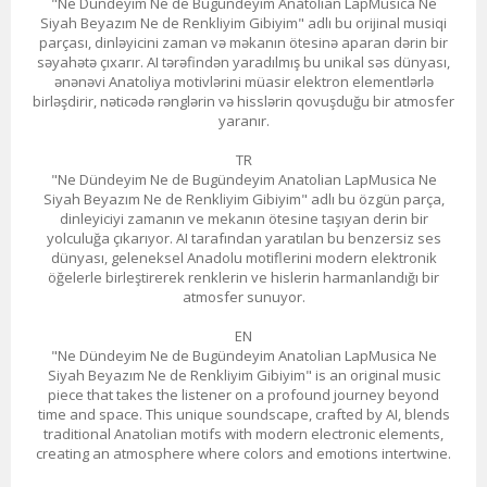
"Ne Dündeyim Ne de Bugündeyim Anatolian LapMusica Ne
Siyah Beyazım Ne de Renkliyim Gibiyim" adlı bu orijinal musiqi
parçası, dinləyicini zaman və məkanın ötesinə aparan dərin bir
səyahətə çıxarır. AI tərəfindən yaradılmış bu unikal səs dünyası,
ənənəvi Anatoliya motivlərini müasir elektron elementlərlə
birləşdirir, nəticədə rənglərin və hisslərin qovuşduğu bir atmosfer
yaranır.
TR
"Ne Dündeyim Ne de Bugündeyim Anatolian LapMusica Ne
Siyah Beyazım Ne de Renkliyim Gibiyim" adlı bu özgün parça,
dinleyiciyi zamanın ve mekanın ötesine taşıyan derin bir
yolculuğa çıkarıyor. AI tarafından yaratılan bu benzersiz ses
dünyası, geleneksel Anadolu motiflerini modern elektronik
öğelerle birleştirerek renklerin ve hislerin harmanlandığı bir
atmosfer sunuyor.
EN
"Ne Dündeyim Ne de Bugündeyim Anatolian LapMusica Ne
Siyah Beyazım Ne de Renkliyim Gibiyim" is an original music
piece that takes the listener on a profound journey beyond
time and space. This unique soundscape, crafted by AI, blends
traditional Anatolian motifs with modern electronic elements,
creating an atmosphere where colors and emotions intertwine.