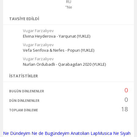
RU
"Ne
TAVSIYE EDILDI
Vugar Farzaliyev
Elvina Heyderova - Yarqunat (YUKLE)
Vugar Farzaliyev
Vefa Serifova & Nefes - Popuri (YUKLE)
Vugar Farzaliyev
Nurlan Ordubadli - Qarabagdan 2020 (YUKLE)
İSTATISTIKLER
0
BUGÜN DINLENENLER
0
DÜN DINLENENLER
18
TOPLAM DINLEME
Ne Dündeyim Ne de Bugündeyim Anatolian LapMusica Ne Siyah