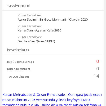
TAVSIYE EDILDI
Vugar Farzaliyev
Aynur Sevimli - Bir Gece Mehmanim Olaydin 2020
Vugar Farzaliyev
KenanXan - Aglatan Kafe 2020
Vugar Farzaliyev
Damla - Can Qizim (YUKLE)
İSTATISTIKLER
0
BUGÜN DINLENENLER
0
DÜN DINLENENLER
14
TOPLAM DINLEME
Kenan Mehrabzade & Orxan Ehmedzade _ Qanı qara (eceb eceb)
music mahnısını 2026 versiyasında yüksək keyfiyyətli MP3
formatında pulsuz yüklə. Online dinlə və rahat şəkildə telefona və