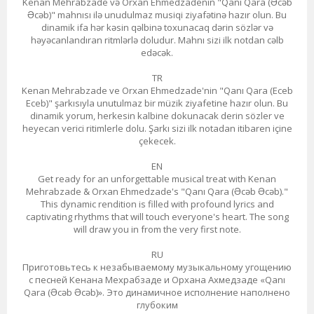
Kenan Mehrabzade və Orxan Ehmedzadenin "Qanı Qara (Əcəb
Əcəb)" mahnısı ilə unudulmaz musiqi ziyafətinə hazır olun. Bu
dinamik ifa hər kəsin qəlbinə toxunacaq dərin sözlər və
həyəcanlandıran ritmlərlə doludur. Mahnı sizi ilk notdan cəlb
edəcək.
TR
Kenan Mehrabzade ve Orxan Ehmedzade'nin "Qanı Qara (Eceb
Eceb)" şarkısıyla unutulmaz bir müzik ziyafetine hazır olun. Bu
dinamik yorum, herkesin kalbine dokunacak derin sözler ve
heyecan verici ritimlerle dolu. Şarkı sizi ilk notadan itibaren içine
çekecek.
EN
Get ready for an unforgettable musical treat with Kenan
Mehrabzade & Orxan Ehmedzade's "Qanı Qara (Əcəb Əcəb)."
This dynamic rendition is filled with profound lyrics and
captivating rhythms that will touch everyone's heart. The song
will draw you in from the very first note.
RU
Приготовьтесь к незабываемому музыкальному угощению
с песней Кенана Мехрабзаде и Орхана Ахмедзаде «Qanı
Qara (Əcəb Əcəb)». Это динамичное исполнение наполнено
глубоким