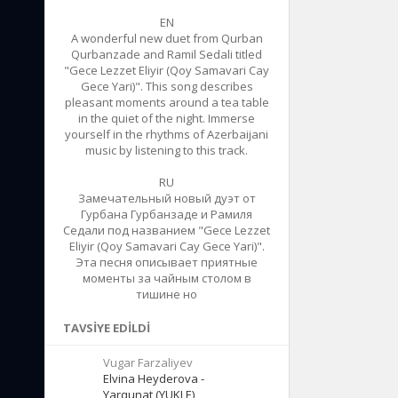
EN
A wonderful new duet from Qurban
Qurbanzade and Ramil Sedali titled
"Gece Lezzet Eliyir (Qoy Samavari Cay
Gece Yari)". This song describes
pleasant moments around a tea table
in the quiet of the night. Immerse
yourself in the rhythms of Azerbaijani
music by listening to this track.
RU
Замечательный новый дуэт от
Гурбана Гурбанзаде и Рамиля
Седали под названием "Gece Lezzet
Eliyir (Qoy Samavari Cay Gece Yari)".
Эта песня описывает приятные
моменты за чайным столом в
тишине но
TAVSIYE EDILDI
Vugar Farzaliyev
Elvina Heyderova -
Yarqunat (YUKLE)