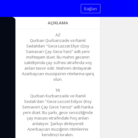
Bağlan
AÇIKLAMA
AZ
Qurban Qurbanzade və Ramil
Sədalıdan "Gecə Ləzzət Eliyir (Qoy
Samavarı Çay Gecə Yarı)" adlı yeni
möhtəşəm duet. Bu mahnı gecənin
sakitliyində çay süfrəsi ətrafında xoş
anları təsvir edir. Mahnını dinləyərək
Azərbaycan musiqisinin ritmlərinə qərq
olun.
TR
Qurban Kurbanzade ve Ramil
Sedalı'dan "Gece Lezzet Ediyor (Koy
Semaveri Çay Gece Yarısı)" adlı harika
yeni düet. Bu şarkı, gece sessizliğinde
çay masası etrafındaki hoş anları
anlatıyor. Şarkıyı dinleyerek
Azerbaycan müziğinin ritimlerine
kendinizi bırakın.