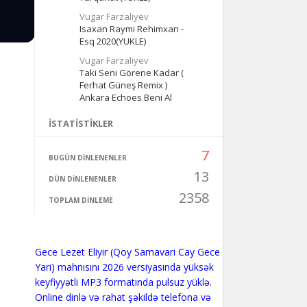
Vugar Farzaliyev
Isaxan Raymi Rehimxan -
Esq 2020(YUKLE)
Vugar Farzaliyev
Taki Seni Görene Kadar (
Ferhat Güneş Remix )
Ankara Echoes Beni Al
İSTATISTIKLER
7
BUGÜN DINLENENLER
13
DÜN DINLENENLER
2358
TOPLAM DINLEME
Gece Lezet Eliyir (Qoy Samavari Cay Gece
Yari) mahnısını 2026 versiyasında yüksək
keyfiyyətli MP3 formatında pulsuz yüklə.
Online dinlə və rahat şəkildə telefona və