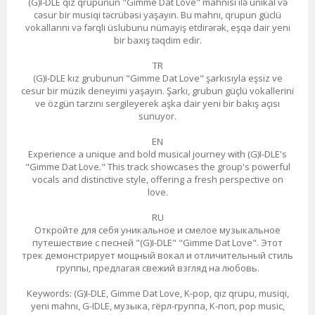
(G)I-DLE qız qrupunun "Gimme Dat Love" mahnısı ilə unikal və
cəsur bir musiqi təcrübəsi yaşayın. Bu mahnı, qrupun güclü
vokallarını və fərqli üslubunu nümayiş etdirərək, eşqə dair yeni
bir baxış təqdim edir.
TR
(G)I-DLE kız grubunun "Gimme Dat Love" şarkısıyla eşsiz ve
cesur bir müzik deneyimi yaşayın. Şarkı, grubun güçlü vokallerini
ve özgün tarzını sergileyerek aşka dair yeni bir bakış açısı
sunuyor.
EN
Experience a unique and bold musical journey with (G)I-DLE's
"Gimme Dat Love." This track showcases the group's powerful
vocals and distinctive style, offering a fresh perspective on
love.
RU
Откройте для себя уникальное и смелое музыкальное
путешествие с песней "(G)I-DLE" "Gimme Dat Love". Этот
трек демонстрирует мощный вокал и отличительный стиль
группы, предлагая свежий взгляд на любовь.
Keywords: (G)I-DLE, Gimme Dat Love, K-pop, qız qrupu, musiqi,
yeni mahnı, G-IDLE, музыка, гёрл-группа, K-поп, pop music,