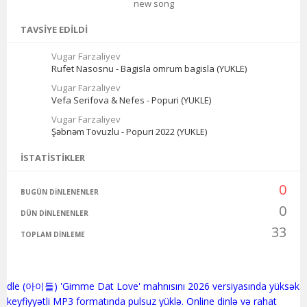
new song
TAVSIYE EDILDI
Vugar Farzaliyev
Rufet Nasosnu - Bagisla omrum bagisla (YUKLE)
Vugar Farzaliyev
Vefa Serifova & Nefes - Popuri (YUKLE)
Vugar Farzaliyev
Şəbnəm Tovuzlu - Popuri 2022 (YUKLE)
İSTATISTIKLER
0
BUGÜN DINLENENLER
0
DÜN DINLENENLER
33
TOPLAM DINLEME
dle (아이들) 'Gimme Dat Love' mahnısını 2026 versiyasında yüksək
keyfiyyətli MP3 formatında pulsuz yüklə. Online dinlə və rahat