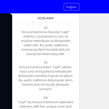
Bağlan
AÇIKLAMA
AZ
Feruza Karimova ifasında "Layli"
mahnısı, özünəməxsus səsi və
ecazkar melodiyası ilə dinləyiciləri
valeh edir. Bu audio, qəlbinizə
toxunacaq dərin hisslərlə dolu bir
musiqi təcrübəsi bəxş edir.
TR
Feruza Karimova'dan "Layli" şarkısı,
eşsiz sesi ve büyüleyici melodisiyle
dinleyicileri kendine hayran bırakıyor.
Bu audio, kalbinize dokunacak derin
hislerle dolu bir müzik deneyimi
sunuyor.
EN
"Layli" by Feruza Karimova captivates
listeners with her unique voice and