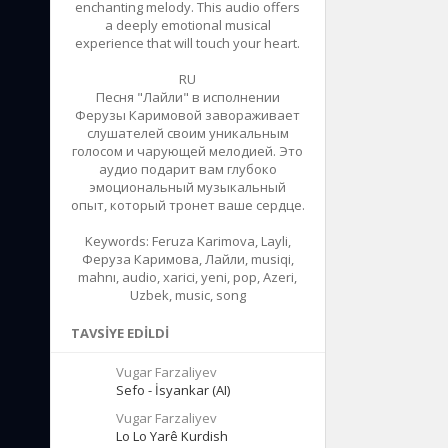
enchanting melody. This audio offers
a deeply emotional musical
experience that will touch your heart.
RU
Песня "Лайли" в исполнении
Ферузы Каримовой завораживает
слушателей своим уникальным
голосом и чарующей мелодией. Это
аудио подарит вам глубоко
эмоциональный музыкальный
опыт, который тронет ваше сердце.
Keywords: Feruza Karimova, Layli,
Феруза Каримова, Лайли, musiqi,
mahnı, audio, xarici, yeni, pop, Azeri,
Uzbek, music, song
TAVSIYE EDILDI
Vugar Farzaliyev
Sefo - İsyankar (AI)
Vugar Farzaliyev
Lo Lo Yarê Kurdish