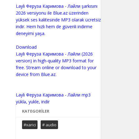
Layli Феруза Каримова - Лайли şarkısını
2026 versiyonu ile Blue.az üzerinden
yüksek ses kalitesinde MP3 olarak ücretsiz
indir. Hem hızlı hem de güvenli indirme
deneyimi yaşa.
Download
Layli Феруза Каримова - Лайли (2026
version) in high-quality MP3 format for
free. Stream online or download to your
device from Blue.az.
Layli Феруза Каримова - Лайли mp3
KATEGORILER
#xarici
# audio