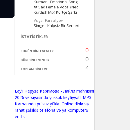
Kurmanji Emotional Song
💔 Sad Female Vocal (Neo
Kurdish Mix) Kürtçe Şarkı
Vugar Farzaliyev
Simge - Kalpsiz Bir Serseri
İSTATISTIKLER
0
BUGÜN DINLENENLER
0
DÜN DINLENENLER
4
TOPLAM DINLEME
Layli Феруза Каримова - Лайли mahnısını
2026 versiyasında yüksək keyfiyyətli MP3
formatında pulsuz yüklə. Online dinlə və
rahat şəkildə telefona və ya kompüterə
endir.