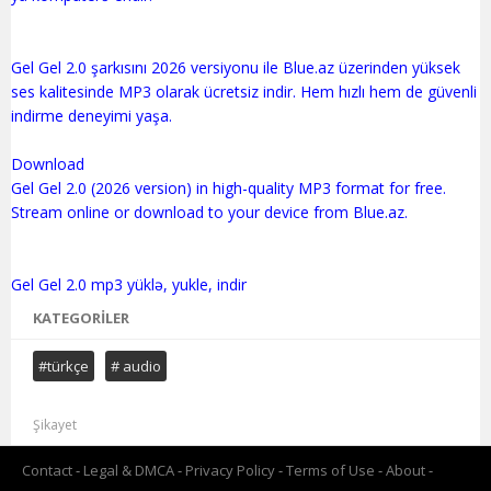
Gel Gel 2.0 şarkısını 2026 versiyonu ile Blue.az üzerinden yüksek
ses kalitesinde MP3 olarak ücretsiz indir. Hem hızlı hem de güvenli
indirme deneyimi yaşa.
Download
Gel Gel 2.0 (2026 version) in high-quality MP3 format for free.
Stream online or download to your device from Blue.az.
KATEGORILER
#türkçe
# audio
Şikayet
Contact
Legal & DMCA
Privacy Policy
Terms of Use
About