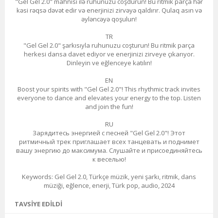
"Gel Gel 2.0" mahnısı ilə ruhunuzu coşdurun! Bu ritmik parça hər
kəsi rəqsə dəvət edir və enerjinizi zirvəyə qaldırır. Qulaq asın və
əyləncəyə qoşulun!
TR
"Gel Gel 2.0" şarkısıyla ruhunuzu coşturun! Bu ritmik parça
herkesi dansa davet ediyor ve enerjinizi zirveye çıkarıyor.
Dinleyin ve eğlenceye katılın!
EN
Boost your spirits with "Gel Gel 2.0"! This rhythmic track invites
everyone to dance and elevates your energy to the top. Listen
and join the fun!
RU
Зарядитесь энергией с песней "Gel Gel 2.0"! Этот
ритмичный трек приглашает всех танцевать и поднимет
вашу энергию до максимума. Слушайте и присоединяйтесь
к веселью!
Keywords: Gel Gel 2.0, Türkçe müzik, yeni şarkı, ritmik, dans
müziği, eğlence, enerji, Türk pop, audio, 2024
TAVSIYE EDILDI