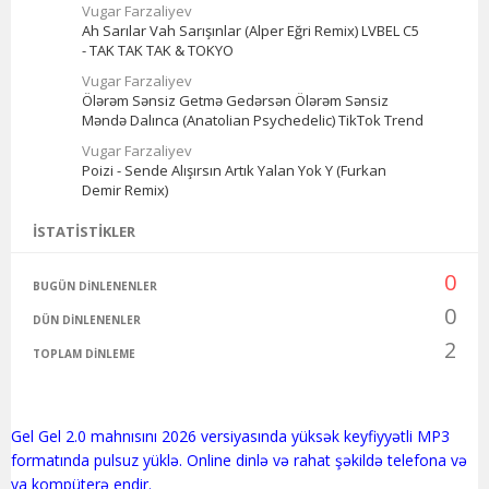
Vugar Farzaliyev
Ah Sarılar Vah Sarışınlar (Alper Eğri Remix) LVBEL C5
- TAK TAK TAK & TOKYO
Vugar Farzaliyev
Ölərəm Sənsiz Getmə Gedərsən Ölərəm Sənsiz
Məndə Dalınca (Anatolian Psychedelic) TikTok Trend
Vugar Farzaliyev
Poizi - Sende Alışırsın Artık Yalan Yok Y (Furkan
Demir Remix)
İSTATISTIKLER
0
BUGÜN DINLENENLER
0
DÜN DINLENENLER
2
TOPLAM DINLEME
Gel Gel 2.0 mahnısını 2026 versiyasında yüksək keyfiyyətli MP3
formatında pulsuz yüklə. Online dinlə və rahat şəkildə telefona və
ya kompüterə endir.