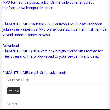
MP3 formatında pulsuz yüklə. Online dinlə və rahat şəkildə
telefona və ya kompüterə endir.
PĂMÂNTUL MEU şarkısını 2026 versiyonu ile Blue.az üzerinden
yüksek ses kalitesinde MP3 olarak ücretsiz indir. Hem hızlı hem de
güvenli indirme deneyimi yaşa.
Download
PĂMÂNTUL MEU (2026 version) in high-quality MP3 format for
free. Stream online or download to your device from Blue.az.
KATEGORILER
#audio
Şikayet