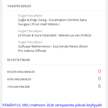
TAVSIYE EDILDI
Vugar Farzaliyev
Çağla & Doğu Swag - Susamışken Gönlüm Aşka
Sevgiye ( Prod. Halil Yıldırım )
Vugar Farzaliyev
Lil Orxan & Sura İskəndərli - Mənəm ya sən (YUKLE)
Vugar Farzaliyev
Zulfuqar Meherremov - Esq Serabi Remix (Elsen
Pro Sabina Official)
İSTATISTIKLER
0
BUGÜN DINLENENLER
0
DÜN DINLENENLER
6
TOPLAM DINLEME
PĂMÂNTUL MEU mahnısını 2026 versiyasında yüksək keyfiyyətli