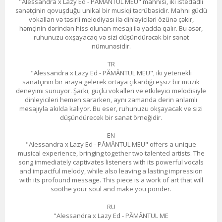
"Alessandra x Lazy Ed - PĂMÂNTUL MEU" mahnısı, iki istedadlı
sənətçinin qovuşduğu unikal bir musiqi təcrübəsidir. Mahnı güclü
vokalları və təsirli melodiyası ilə dinləyiciləri özünə çəkir,
həmçinin dərindən hiss olunan mesajı ilə yadda qalır. Bu əsər,
ruhunuzu oxşayacaq və sizi düşündürəcək bir sənət
nümunəsidir.
TR
"Alessandra x Lazy Ed - PĂMÂNTUL MEU", iki yetenekli
sanatçının bir araya gelerek ortaya çıkardığı eşsiz bir müzik
deneyimi sunuyor. Şarkı, güçlü vokalleri ve etkileyici melodisiyle
dinleyicileri hemen sararken, aynı zamanda derin anlamlı
mesajıyla akılda kalıyor. Bu eser, ruhunuzu okşayacak ve sizi
düşündürecek bir sanat örneğidir.
EN
"Alessandra x Lazy Ed - PĂMÂNTUL MEU" offers a unique
musical experience, bringing together two talented artists. The
song immediately captivates listeners with its powerful vocals
and impactful melody, while also leaving a lasting impression
with its profound message. This piece is a work of art that will
soothe your soul and make you ponder.
RU
"Alessandra x Lazy Ed - PĂMÂNTUL ME