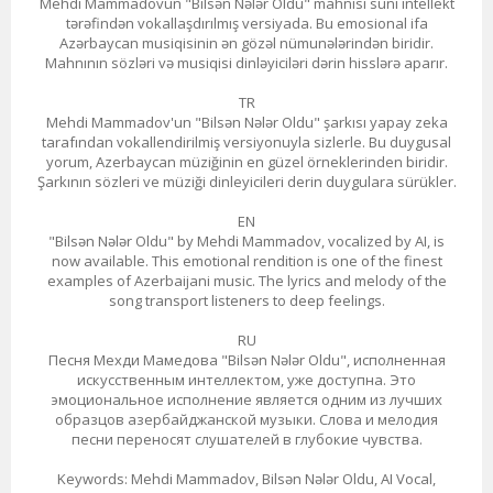
Mehdi Mammadovun "Bilsən Nələr Oldu" mahnısı süni intellekt
tərəfindən vokallaşdırılmış versiyada. Bu emosional ifa
Azərbaycan musiqisinin ən gözəl nümunələrindən biridir.
Mahnının sözləri və musiqisi dinləyiciləri dərin hisslərə aparır.
TR
Mehdi Mammadov'un "Bilsən Nələr Oldu" şarkısı yapay zeka
tarafından vokallendirilmiş versiyonuyla sizlerle. Bu duygusal
yorum, Azerbaycan müziğinin en güzel örneklerinden biridir.
Şarkının sözleri ve müziği dinleyicileri derin duygulara sürükler.
EN
"Bilsən Nələr Oldu" by Mehdi Mammadov, vocalized by AI, is
now available. This emotional rendition is one of the finest
examples of Azerbaijani music. The lyrics and melody of the
song transport listeners to deep feelings.
RU
Песня Мехди Мамедова "Bilsən Nələr Oldu", исполненная
искусственным интеллектом, уже доступна. Это
эмоциональное исполнение является одним из лучших
образцов азербайджанской музыки. Слова и мелодия
песни переносят слушателей в глубокие чувства.
Keywords: Mehdi Mammadov, Bilsən Nələr Oldu, AI Vocal,