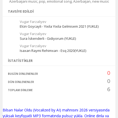
Azerbaijani music, pop, emotional song, Azerbaijan, new music
TAVSIYE EDILDI
Vugar Farzaliyev
Elcin Goycayli - Yixila Yixila Gelmisem 2021 (YUKLE)
Vugar Farzaliyev
Sura İskenderli - Gidiyorum (YUKLE)
Vugar Farzaliyev
Isaxan Raymi Rehimxan - Esq 2020(YUKLE)
İSTATISTIKLER
0
BUGÜN DINLENENLER
0
DÜN DINLENENLER
6
TOPLAM DINLEME
Bilsən Nələr Oldu (Vocalized by AI) mahnısını 2026 versiyasında
yüksək keyfiyyətli MP3 formatında pulsuz yüklə. Online dinlə və