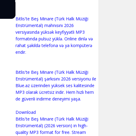
Bitlis'te Beş Minare (Türk Halk Müziği
Enstrümental) mahnısını 2026
versiyasında yüksək keyfiyyətli MP3
formatında pulsuz yüklə. Online dinlə və
rahat şəkildə telefona və ya kompüterə
endir.
Bitlis'te Beş Minare (Türk Halk Müziği
Enstrümental) şarkısını 2026 versiyonu ile
Blue.az üzerinden yüksek ses kalitesinde
MP3 olarak ücretsiz indir. Hem hızlı hem
de güvenli indirme deneyimi yaşa.
Download
Bitlis'te Beş Minare (Türk Halk Müziği
Enstrümental) (2026 version) in high-
quality MP3 format for free. Stream