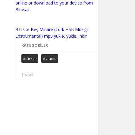
online or download to your device from
Blue.az.
Bitlis'te Beş Minare (Türk Halk Müziği
KATEGORILER
#türkçe
# audio
Şikayet