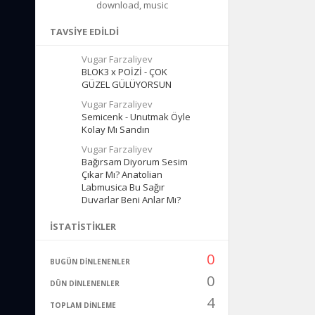
download, music
TAVSIYE EDILDI
Vugar Farzaliyev
BLOK3 x POİZİ - ÇOK
GÜZEL GÜLÜYORSUN
Vugar Farzaliyev
Semicenk - Unutmak Öyle
Kolay Mı Sandın
Vugar Farzaliyev
Bağırsam Diyorum Sesim
Çıkar Mı? Anatolian
Labmusica Bu Sağır
Duvarlar Beni Anlar Mı?
İSTATISTIKLER
0
BUGÜN DINLENENLER
0
DÜN DINLENENLER
4
TOPLAM DINLEME