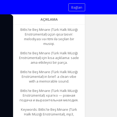
Bağlan
AÇIKLAMA
Bitlis'te Beş Minare (Türk Halk Müziği
Enstrümental) üçün qısa təsvir:
melodiyası və ritmi ilə seçilən bir
musiqi.
Bitlis'te Beş Minare (Türk Halk Müziği
Enstrümental) için kısa açıklama: sade
ama etkileyici bir parça.
Bitlis'te Beş Minare (Türk Halk Müziği
Enstrümental) in brief: a clean vibe
with a memorable sound.
Bitlis'te Beş Minare (Türk Halk Müziği
Enstrümental): кратко — ровная
подача и выразительная мелодия.
Keywords: Bitlis'te Beş Minare (Türk
Halk Müziği Enstrümental), mp3,