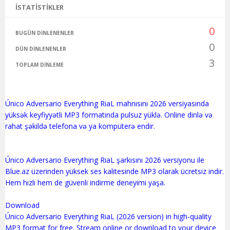
İSTATISTIKLER
0
BUGÜN DINLENENLER
0
DÜN DINLENENLER
3
TOPLAM DINLEME
Único Adversario Everything RiaL mahnısını 2026 versiyasında
yüksək keyfiyyətli MP3 formatında pulsuz yüklə. Online dinlə və
rahat şəkildə telefona və ya kompüterə endir.
Único Adversario Everything RiaL şarkısını 2026 versiyonu ile
Blue.az üzerinden yüksek ses kalitesinde MP3 olarak ücretsiz indir.
Hem hızlı hem de güvenli indirme deneyimi yaşa.
Download
Único Adversario Everything RiaL (2026 version) in high-quality
MP3 format for free. Stream online or download to your device