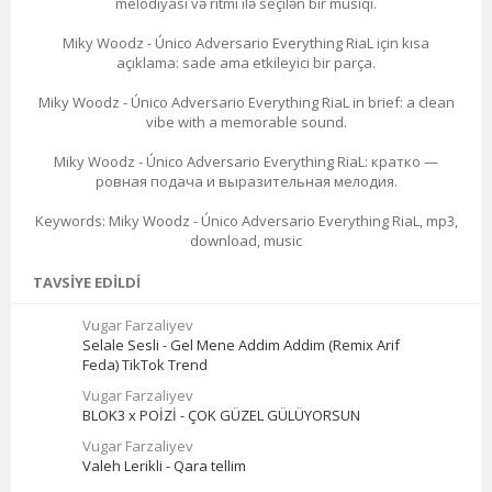
melodiyası və ritmi ilə seçilən bir musiqi.
Miky Woodz - Único Adversario Everything RiaL için kısa
açıklama: sade ama etkileyici bir parça.
Miky Woodz - Único Adversario Everything RiaL in brief: a clean
vibe with a memorable sound.
Miky Woodz - Único Adversario Everything RiaL: кратко —
ровная подача и выразительная мелодия.
Keywords: Miky Woodz - Único Adversario Everything RiaL, mp3,
download, music
TAVSIYE EDILDI
Vugar Farzaliyev
Selale Sesli - Gel Mene Addim Addim (Remix Arif
Feda) TikTok Trend
Vugar Farzaliyev
BLOK3 x POİZİ - ÇOK GÜZEL GÜLÜYORSUN
Vugar Farzaliyev
Valeh Lerikli - Qara tellim