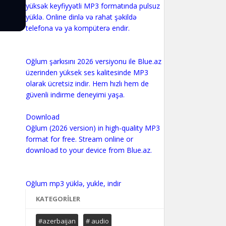
yüksək keyfiyyətli MP3 formatında pulsuz
yüklə. Online dinlə və rahat şəkildə
telefona və ya kompüterə endir.
Oğlum şarkısını 2026 versiyonu ile Blue.az
üzerinden yüksek ses kalitesinde MP3
olarak ücretsiz indir. Hem hızlı hem de
güvenli indirme deneyimi yaşa.
Download
Oğlum (2026 version) in high-quality MP3
format for free. Stream online or
download to your device from Blue.az.
KATEGORILER
#azerbaijan
# audio