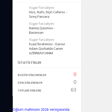
Vugar Farzaliyev
Hiss, Rafo, Elçin Cəfərov -
Sınıq Pəncərə
Vugar Farzaliyev
Namiq Qasımov -
Bəsimsən
Vugar Farzaliyev
Fuad İbrahimov - Darıxır
Adam Qürbətdə Canım
AZƏRBAYCANIM
İSTATISTIKLER
0
BUGÜN DINLENENLER
0
DÜN DINLENENLER
63
TOPLAM DINLEME
Oğlum mahnısını 2026 versiyasında