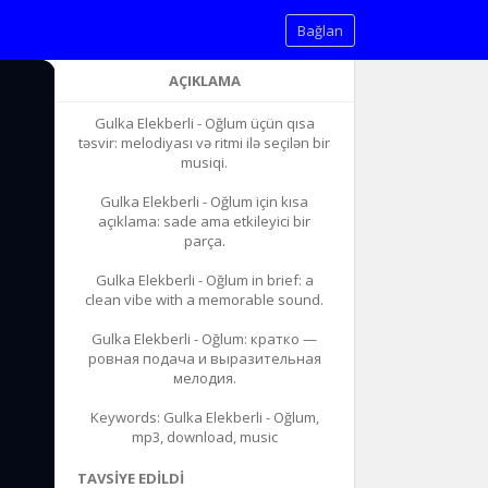
Bağlan
AÇIKLAMA
Gulka Elekberli - Oğlum üçün qısa
təsvir: melodiyası və ritmi ilə seçilən bir
musiqi.
Gulka Elekberli - Oğlum için kısa
açıklama: sade ama etkileyici bir
parça.
Gulka Elekberli - Oğlum in brief: a
clean vibe with a memorable sound.
Gulka Elekberli - Oğlum: кратко —
ровная подача и выразительная
мелодия.
Keywords: Gulka Elekberli - Oğlum,
mp3, download, music
TAVSIYE EDILDI