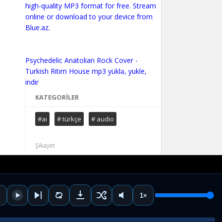
high-quality MP3 format for free. Stream
online or download to your device from
Blue.az.
Psychedelic Anatolian Rock Cover -
Turkish Ritim House mp3 yüklə, yukle,
KATEGORILER
#ai
# türkçe
# audio
Şikayet
1×