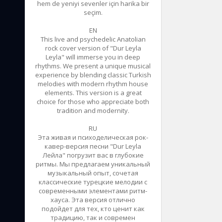
hem de yeniyi sevenler için harika bir
seçim.
EN
This live and psychedelic Anatolian
rock cover version of "Dur Leyla
Leyla" will immerse you in deep
rhythms. We present a unique musical
experience by blending classic Turkish
melodies with modern rhythm house
elements. This version is a great
choice for those who appreciate both
tradition and modernity.
RU
Эта живая и психоделическая рок-
кавер-версия песни "Dur Leyla
Лейла" погрузит вас в глубокие
ритмы. Мы предлагаем уникальный
музыкальный опыт, сочетая
классические турецкие мелодии с
современными элементами ритм-
хауса. Эта версия отлично
подойдет для тех, кто ценит как
традицию, так и современ