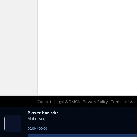
Contact
Legal & DMCA
Privacy Policy
Terms of Use
Dil:
English
Russian
Turkish
Azerbaijani
Player hazırdır
Copyright © 2026 MP3 Dinlə & Yüklə | BLUE.AZ. Tüm ha
Mahnı seç
00:00 / 00:00