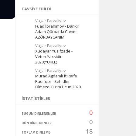
TAVSIYE EDILDI
Vugar Farzaliyev
Fuad İbrahimov - Darıxır
Adam Qürbətdə Canım
AZƏRBAYCANIM
Vugar Farzaliyev
Xudayar Yusifzade -
Veten Yaxsidir
2020(YUKLE)
Vugar Farzaliyev
Murad Agdamli ft Raife
Raqifqizi - Sehidler
Olmezdi Bizim Ucun 2020
İSTATISTIKLER
0
BUGÜN DINLENENLER
0
DÜN DINLENENLER
18
TOPLAM DINLEME