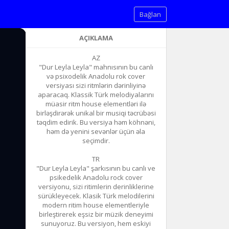
Bağlan
AÇIKLAMA
AZ
"Dur Leyla Leyla" mahnısının bu canlı
və psixodelik Anadolu rok cover
versiyası sizi ritmlərin dərinliyinə
aparacaq. Klassik Türk melodiyalarını
müasir ritm house elementləri ilə
birləşdirərək unikal bir musiqi təcrübəsi
təqdim edirik. Bu versiya həm köhnəni,
həm də yenini sevənlər üçün əla
seçimdir.
TR
"Dur Leyla Leyla" şarkısının bu canlı ve
psikedelik Anadolu rock cover
versiyonu, sizi ritimlerin derinliklerine
sürükleyecek. Klasik Türk melodilerini
modern ritim house elementleriyle
birleştirerek eşsiz bir müzik deneyimi
sunuyoruz. Bu versiyon, hem eskiyi