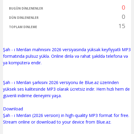
0
BUGÜN DINLENENLER
0
DÜN DINLENENLER
15
TOPLAM DINLEME
Şah - ı Merdan mahnısını 2026 versiyasında yüksək keyfiyyətli MP3
formatında pulsuz yüklə. Online dinlə və rahat şəkildə telefona və
ya kompüterə endir.
Şah - ı Merdan şarkısını 2026 versiyonu ile Blue.az üzerinden
yüksek ses kalitesinde MP3 olarak ücretsiz indir. Hem hızlı hem de
güvenli indirme deneyimi yaşa.
Download
Şah - ı Merdan (2026 version) in high-quality MP3 format for free.
Stream online or download to your device from Blue.az.