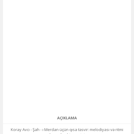
AÇIKLAMA
Koray Avcı - Şah - ı Merdan üçün qısa təsvir: melodiyası və ritmi