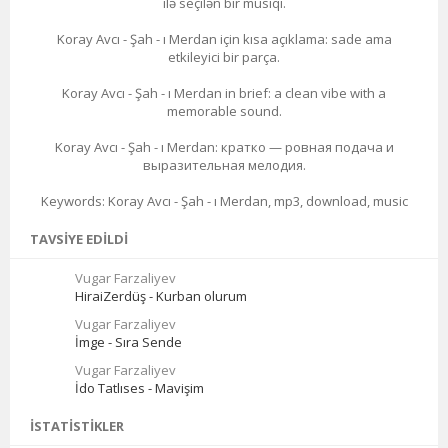
ilə seçilən bir musiqi.
Koray Avcı - Şah - ı Merdan için kısa açıklama: sade ama
etkileyici bir parça.
Koray Avcı - Şah - ı Merdan in brief: a clean vibe with a
memorable sound.
Koray Avcı - Şah - ı Merdan: кратко — ровная подача и
выразительная мелодия.
Keywords: Koray Avcı - Şah - ı Merdan, mp3, download, music
TAVSIYE EDILDI
Vugar Farzaliyev
HiraiZerdüş - Kurban olurum
Vugar Farzaliyev
İmge - Sıra Sende
Vugar Farzaliyev
İdo Tatlıses - Mavişim
İSTATISTIKLER