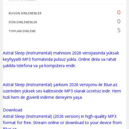
0
BUGÜN DINLENENLER
0
DÜN DINLENENLER
5
TOPLAM DINLEME
Astral Sleep (Instrumental) mahnısını 2026 versiyasında yüksək
keyfiyyətli MP3 formatında pulsuz yüklə. Online dinlə və rahat
şəkildə telefona və ya kompüterə endir.
Astral Sleep (Instrumental) şarkısını 2026 versiyonu ile Blue.az
üzerinden yüksek ses kalitesinde MP3 olarak ücretsiz indir. Hem
hızlı hem de güvenli indirme deneyimi yaşa.
Download
Astral Sleep (Instrumental) (2026 version) in high-quality MP3
format for free. Stream online or download to your device from
Blue.az.