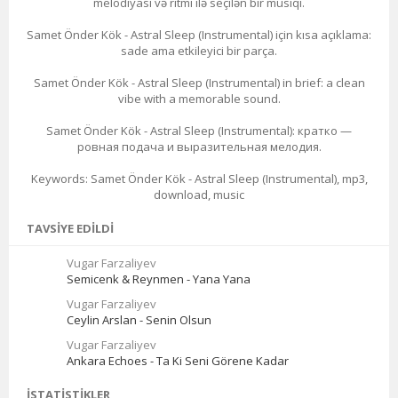
melodiyası və ritmi ilə seçilən bir musiqi.
Samet Önder Kök - Astral Sleep (Instrumental) için kısa açıklama:
sade ama etkileyici bir parça.
Samet Önder Kök - Astral Sleep (Instrumental) in brief: a clean
vibe with a memorable sound.
Samet Önder Kök - Astral Sleep (Instrumental): кратко —
ровная подача и выразительная мелодия.
Keywords: Samet Önder Kök - Astral Sleep (Instrumental), mp3,
download, music
TAVSIYE EDILDI
Vugar Farzaliyev
Semicenk & Reynmen - Yana Yana
Vugar Farzaliyev
Ceylin Arslan - Senin Olsun
Vugar Farzaliyev
Ankara Echoes - Ta Ki Seni Görene Kadar
İSTATISTIKLER