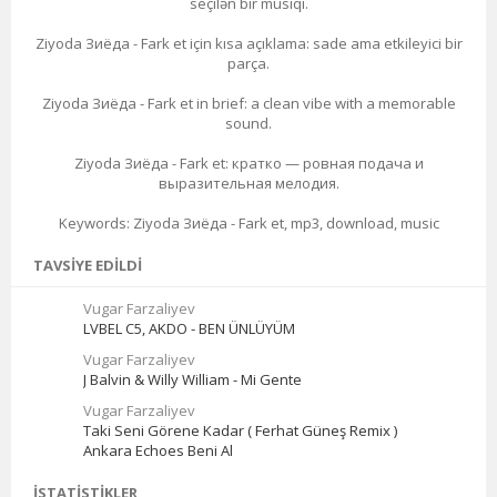
seçilən bir musiqi.
Ziyoda Зиёда - Fark et için kısa açıklama: sade ama etkileyici bir
parça.
Ziyoda Зиёда - Fark et in brief: a clean vibe with a memorable
sound.
Ziyoda Зиёда - Fark et: кратко — ровная подача и
выразительная мелодия.
Keywords: Ziyoda Зиёда - Fark et, mp3, download, music
TAVSIYE EDILDI
Vugar Farzaliyev
LVBEL C5, AKDO - BEN ÜNLÜYÜM
Vugar Farzaliyev
J Balvin & Willy William - Mi Gente
Vugar Farzaliyev
Taki Seni Görene Kadar ( Ferhat Güneş Remix )
Ankara Echoes Beni Al
İSTATISTIKLER