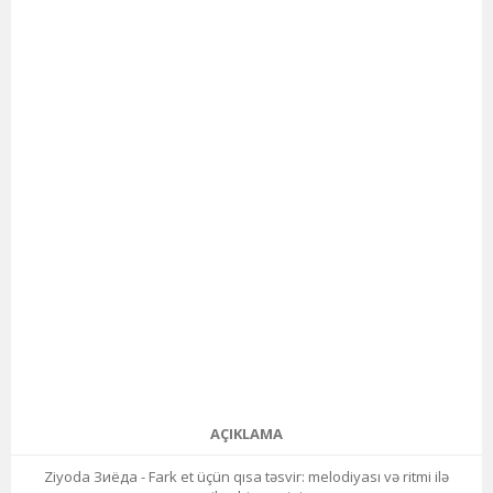
AÇIKLAMA
Ziyoda Зиёда - Fark et üçün qısa təsvir: melodiyası və ritmi ilə