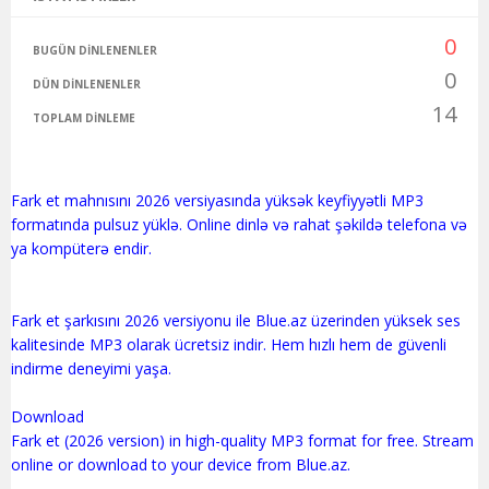
0
BUGÜN DINLENENLER
0
DÜN DINLENENLER
14
TOPLAM DINLEME
Fark et mahnısını 2026 versiyasında yüksək keyfiyyətli MP3
formatında pulsuz yüklə. Online dinlə və rahat şəkildə telefona və
ya kompüterə endir.
Fark et şarkısını 2026 versiyonu ile Blue.az üzerinden yüksek ses
kalitesinde MP3 olarak ücretsiz indir. Hem hızlı hem de güvenli
indirme deneyimi yaşa.
Download
Fark et (2026 version) in high-quality MP3 format for free. Stream
online or download to your device from Blue.az.