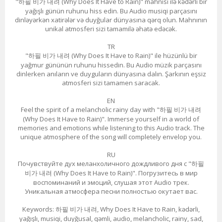
"하필 비가 내려 (Why Does It Have to Rain)" mahnısı ilə kədərli bir
yağışlı günün ruhunu hiss edin. Bu Audio musiqi parçasını
dinləyərkən xatirələr və duyğular dünyasına qərq olun. Mahnının
unikal atmosferi sizi tamamilə əhatə edəcək.
TR
"하필 비가 내려 (Why Does It Have to Rain)" ile hüzünlü bir
yağmur gününün ruhunu hissedin. Bu Audio müzik parçasını
dinlerken anıların ve duyguların dünyasına dalın. Şarkının eşsiz
atmosferi sizi tamamen saracak.
EN
Feel the spirit of a melancholic rainy day with "하필 비가 내려
(Why Does It Have to Rain)". Immerse yourself in a world of
memories and emotions while listening to this Audio track. The
unique atmosphere of the song will completely envelop you.
RU
Почувствуйте дух меланхоличного дождливого дня с "하필
비가 내려 (Why Does It Have to Rain)". Погрузитесь в мир
воспоминаний и эмоций, слушая этот Audio трек.
Уникальная атмосфера песни полностью окутает вас.
Keywords: 하필 비가 내려, Why Does It Have to Rain, kədərli,
yağışlı, musiqi, duyğusal, qəmli, audio, melancholic, rainy, sad,