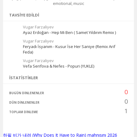
emotional, music
TAVSIYE EDILDI
Vugar Farzaliyev
Ayaz Erdoğan - Hep Mi Ben ( Samet Yıldırım Remix )
Vugar Farzaliyev
Feryadı İsyanım - Kusur İse Her Saniye (Remix Arif
Feda)
Vugar Farzaliyev
Vefa Serifova & Nefes - Popuri (YUKLE)
İSTATISTIKLER
0
BUGÜN DINLENENLER
0
DÜN DINLENENLER
1
TOPLAM DINLEME
하필 비가 내려 (Why Does It Have to Rain) mahnısını 2026