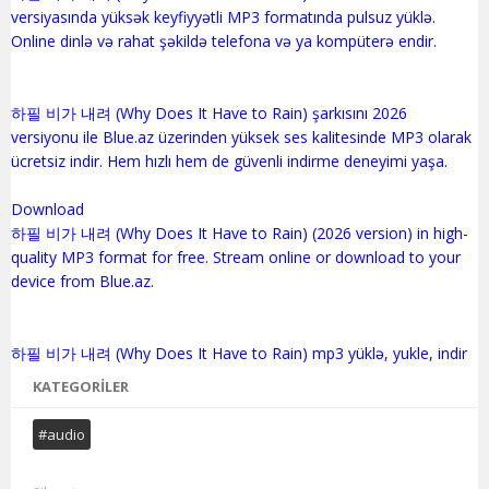
versiyasında yüksək keyfiyyətli MP3 formatında pulsuz yüklə.
Online dinlə və rahat şəkildə telefona və ya kompüterə endir.
하필 비가 내려 (Why Does It Have to Rain) şarkısını 2026
versiyonu ile Blue.az üzerinden yüksek ses kalitesinde MP3 olarak
ücretsiz indir. Hem hızlı hem de güvenli indirme deneyimi yaşa.
Download
하필 비가 내려 (Why Does It Have to Rain) (2026 version) in high-
quality MP3 format for free. Stream online or download to your
device from Blue.az.
KATEGORILER
#audio