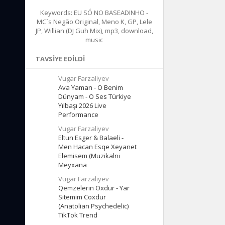
Keywords: EU SÓ NO BASEADINHO -
MC´s Negão Original, Meno K, GP, Lele
JP, Willian (DJ Guh Mix), mp3, download,
music
TAVSIYE EDILDI
Vugar Farzaliyev
Ava Yaman - O Benim
Dünyam - O Ses Türkiye
Yılbaşı 2026 Live
Performance
Vugar Farzaliyev
Eltun Esger & Balaeli -
Men Hacan Esqe Xeyanet
Elemisem (Muzikalni
Meyxana
Vugar Farzaliyev
Qemzelerin Oxdur - Yar
Sitemim Coxdur
(Anatolian Psychedelic)
TikTok Trend