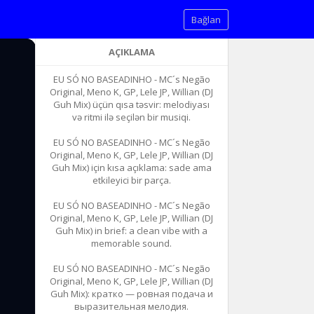
Bağlan
AÇIKLAMA
EU SÓ NO BASEADINHO - MC´s Negão
Original, Meno K, GP, Lele JP, Willian (DJ
Guh Mix) üçün qısa təsvir: melodiyası
və ritmi ilə seçilən bir musiqi.
EU SÓ NO BASEADINHO - MC´s Negão
Original, Meno K, GP, Lele JP, Willian (DJ
Guh Mix) için kısa açıklama: sade ama
etkileyici bir parça.
EU SÓ NO BASEADINHO - MC´s Negão
Original, Meno K, GP, Lele JP, Willian (DJ
Guh Mix) in brief: a clean vibe with a
memorable sound.
EU SÓ NO BASEADINHO - MC´s Negão
Original, Meno K, GP, Lele JP, Willian (DJ
Guh Mix): кратко — ровная подача и
выразительная мелодия.