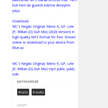
hızlı hem de güvenli indirme deneyimi
yaşa.
Download
MC´s Negão Original, Meno K, GP, Lele
JP, Willian (DJ Guh Mix) (2026 version) in
high-quality MP3 format for free. Stream
online or download to your device from
Blue.az.
MC´s Negão Original, Meno K, GP, Lele
JP, Willian (DJ Guh Mix) mp3 yüklə, yukle,
KATEGORILER
#xarici
# audio
Şikayet