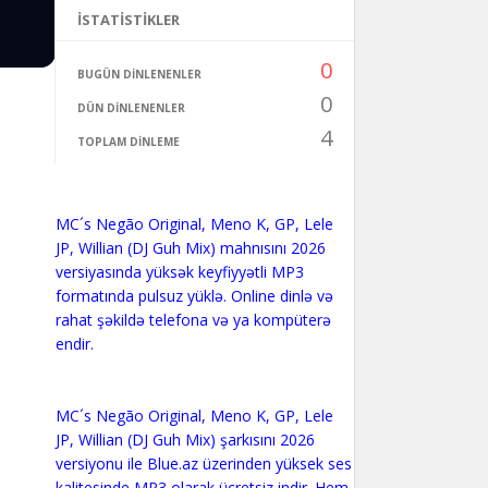
İSTATISTIKLER
0
BUGÜN DINLENENLER
0
DÜN DINLENENLER
4
TOPLAM DINLEME
MC´s Negão Original, Meno K, GP, Lele
JP, Willian (DJ Guh Mix) mahnısını 2026
versiyasında yüksək keyfiyyətli MP3
formatında pulsuz yüklə. Online dinlə və
rahat şəkildə telefona və ya kompüterə
endir.
MC´s Negão Original, Meno K, GP, Lele
JP, Willian (DJ Guh Mix) şarkısını 2026
versiyonu ile Blue.az üzerinden yüksek ses
kalitesinde MP3 olarak ücretsiz indir. Hem