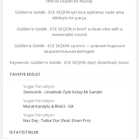
ritmi ilə seçilən bir musiqi.
Gülden'e Geldik - ECE SEÇKİN için kısa açıklama: sade ama
etkileyici bir parça.
Gülden'e Geldik - ECE SEÇKİN in brief: a clean vibe with a
memorable sound.
Gülden'e Geldik - ECE SEÇKİN: кратко — ровная подача и
выразительная мелодия.
Keywords: Gülden'e Geldik - ECE SEÇKİN, mp3, download, music
TAVSIYE EDILDI
Vugar Farzaliyev
Semicenk - Unutmak Öyle Kolay Mı Sandın
Vugar Farzaliyev
Murat Karaytu & Blok3 - Git
Vugar Farzaliyev
Naz Dej - Tuttur Dur (feat. Elsen Pro)
İSTATISTIKLER