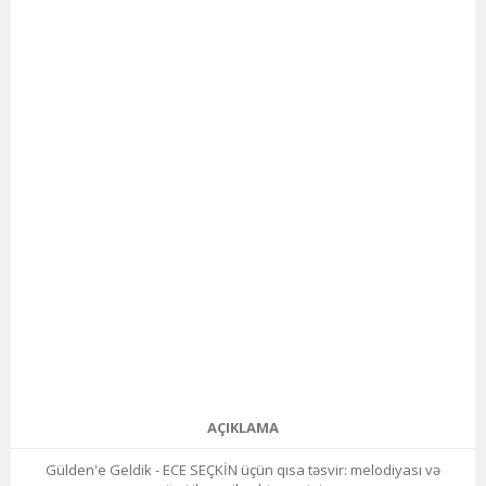
AÇIKLAMA
Gülden'e Geldik - ECE SEÇKİN üçün qısa təsvir: melodiyası və