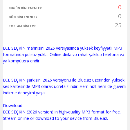
0
BUGÜN DINLENENLER
0
DÜN DINLENENLER
25
TOPLAM DINLEME
ECE SEÇKİN mahnısını 2026 versiyasında yüksək keyfiyyətli MP3
formatında pulsuz yüklə. Online dinlə və rahat şəkildə telefona və
ya kompüterə endir.
ECE SEÇKİN şarkısını 2026 versiyonu ile Blue.az üzerinden yüksek
ses kalitesinde MP3 olarak ücretsiz indir. Hem hızlı hem de güvenli
indirme deneyimi yaşa.
Download
ECE SEÇKİN (2026 version) in high-quality MP3 format for free.
Stream online or download to your device from Blue.az.