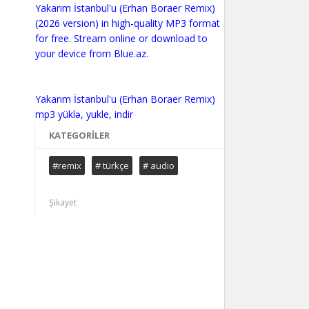
Yakarım İstanbul'u (Erhan Boraer Remix)
(2026 version) in high-quality MP3 format
for free. Stream online or download to
your device from Blue.az.
Yakarım İstanbul'u (Erhan Boraer Remix)
KATEGORILER
#remix
# türkçe
# audio
Şikayet