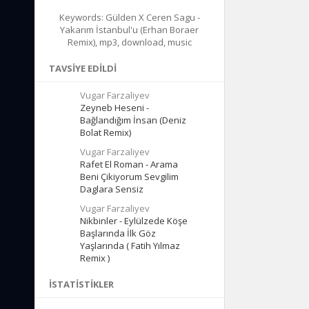
Keywords: Gülden X Ceren Sagu -
Yakarım İstanbul'u (Erhan Boraer
Remix), mp3, download, music
TAVSIYE EDILDI
Vugar Farzaliyev
Zeyneb Heseni -
Bağlandığım İnsan (Deniz
Bolat Remix)
Vugar Farzaliyev
Rafet El Roman - Arama
Beni Çikiyorum Sevgilim
Daglara Sensiz
Vugar Farzaliyev
Nikbinler - Eylülzede Köşe
Başlarında İlk Göz
Yaşlarında ( Fatih Yılmaz
Remix )
İSTATISTIKLER