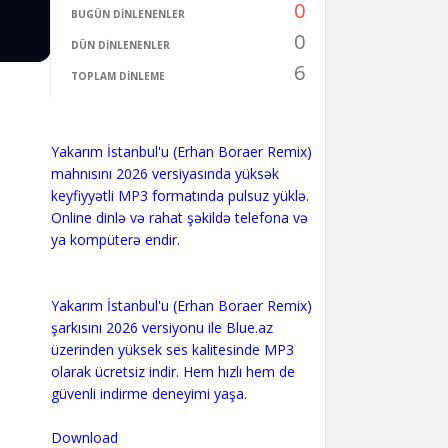
0
BUGÜN DINLENENLER
0
DÜN DINLENENLER
6
TOPLAM DINLEME
Yakarım İstanbul'u (Erhan Boraer Remix)
mahnısını 2026 versiyasında yüksək
keyfiyyətli MP3 formatında pulsuz yüklə.
Online dinlə və rahat şəkildə telefona və
ya kompüterə endir.
Yakarım İstanbul'u (Erhan Boraer Remix)
şarkısını 2026 versiyonu ile Blue.az
üzerinden yüksek ses kalitesinde MP3
olarak ücretsiz indir. Hem hızlı hem de
güvenli indirme deneyimi yaşa.
Download