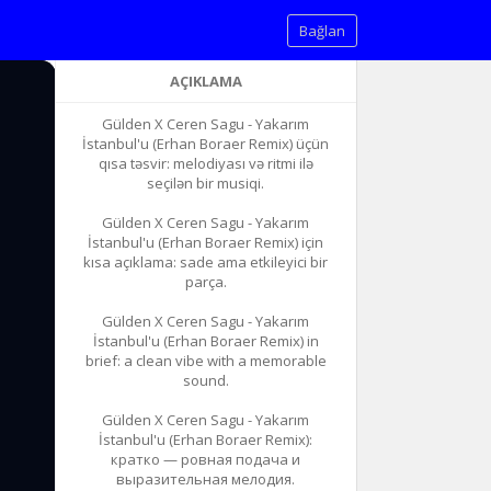
Bağlan
AÇIKLAMA
Gülden X Ceren Sagu - Yakarım
İstanbul'u (Erhan Boraer Remix) üçün
qısa təsvir: melodiyası və ritmi ilə
seçilən bir musiqi.
Gülden X Ceren Sagu - Yakarım
İstanbul'u (Erhan Boraer Remix) için
kısa açıklama: sade ama etkileyici bir
parça.
Gülden X Ceren Sagu - Yakarım
İstanbul'u (Erhan Boraer Remix) in
brief: a clean vibe with a memorable
sound.
Gülden X Ceren Sagu - Yakarım
İstanbul'u (Erhan Boraer Remix):
кратко — ровная подача и
выразительная мелодия.