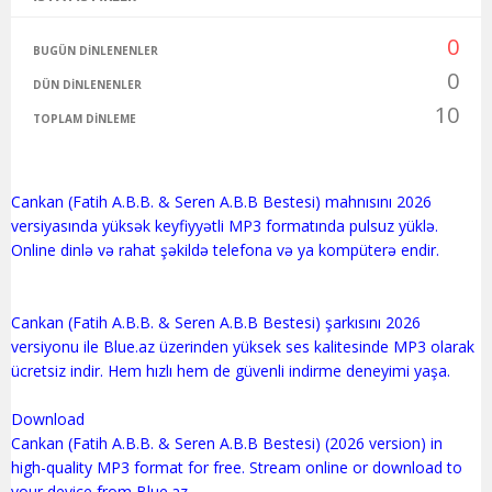
0
BUGÜN DINLENENLER
0
DÜN DINLENENLER
10
TOPLAM DINLEME
Cankan (Fatih A.B.B. & Seren A.B.B Bestesi) mahnısını 2026
versiyasında yüksək keyfiyyətli MP3 formatında pulsuz yüklə.
Online dinlə və rahat şəkildə telefona və ya kompüterə endir.
Cankan (Fatih A.B.B. & Seren A.B.B Bestesi) şarkısını 2026
versiyonu ile Blue.az üzerinden yüksek ses kalitesinde MP3 olarak
ücretsiz indir. Hem hızlı hem de güvenli indirme deneyimi yaşa.
Download
Cankan (Fatih A.B.B. & Seren A.B.B Bestesi) (2026 version) in
high-quality MP3 format for free. Stream online or download to
your device from Blue.az.