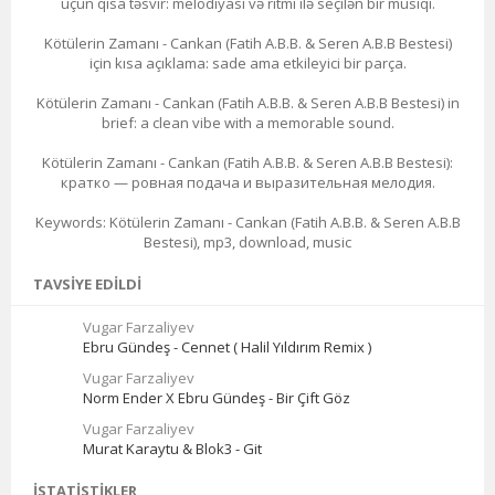
üçün qısa təsvir: melodiyası və ritmi ilə seçilən bir musiqi.
Kötülerin Zamanı - Cankan (Fatih A.B.B. & Seren A.B.B Bestesi)
için kısa açıklama: sade ama etkileyici bir parça.
Kötülerin Zamanı - Cankan (Fatih A.B.B. & Seren A.B.B Bestesi) in
brief: a clean vibe with a memorable sound.
Kötülerin Zamanı - Cankan (Fatih A.B.B. & Seren A.B.B Bestesi):
кратко — ровная подача и выразительная мелодия.
Keywords: Kötülerin Zamanı - Cankan (Fatih A.B.B. & Seren A.B.B
Bestesi), mp3, download, music
TAVSIYE EDILDI
Vugar Farzaliyev
Ebru Gündeş - Cennet ( Halil Yıldırım Remix )
Vugar Farzaliyev
Norm Ender X Ebru Gündeş - Bir Çift Göz
Vugar Farzaliyev
Murat Karaytu & Blok3 - Git
İSTATISTIKLER