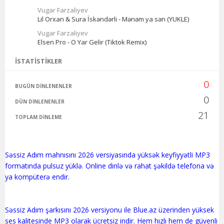
Vugar Farzaliyev
Lil Orxan & Sura İskəndərli - Mənəm ya sən (YUKLE)
Vugar Farzaliyev
Elsen Pro - O Yar Gelir (Tiktok Remix)
İSTATISTIKLER
0
BUGÜN DINLENENLER
0
DÜN DINLENENLER
21
TOPLAM DINLEME
Səssiz Adım mahnısını 2026 versiyasında yüksək keyfiyyətli MP3
formatında pulsuz yüklə. Online dinlə və rahat şəkildə telefona və
ya kompüterə endir.
Səssiz Adım şarkısını 2026 versiyonu ile Blue.az üzerinden yüksek
ses kalitesinde MP3 olarak ücretsiz indir. Hem hızlı hem de güvenli