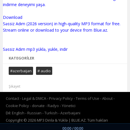
indirme deneyimi yaşa.
Download
Səssiz Adım (2026 version) in high-quality MP3 format for free.
Stream online or download to your device from Blue.az.
KATEGORILER
#azerbaijan
# audio
Şikayet
Contact
Legal & DMCA
Privacy Policy
Terms of Use
About
Cookie Policy
donate
Radyo
Yönetici
Dil:
English
Russian
Turkish
Azerbaijani
Copyright © 2026 MP3 Dinlə & Yüklə | BLUE.AZ. Tüm hakları
saklıdır.Powered by
www.BLUE.az
00:00 / 00:00