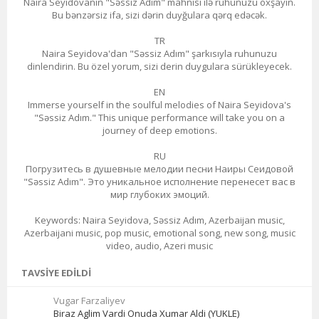
Naira Seyidovanın "Səssiz Adım" mahnısı ilə ruhunuzu oxşayın.
Bu bənzərsiz ifa, sizi dərin duyğulara qərq edəcək.
TR
Naira Seyidova'dan "Səssiz Adım" şarkısıyla ruhunuzu
dinlendirin. Bu özel yorum, sizi derin duygulara sürükleyecek.
EN
Immerse yourself in the soulful melodies of Naira Seyidova's
"Səssiz Adım." This unique performance will take you on a
journey of deep emotions.
RU
Погрузитесь в душевные мелодии песни Наиры Сеидовой
"Səssiz Adım". Это уникальное исполнение перенесет вас в
мир глубоких эмоций.
Keywords: Naira Seyidova, Səssiz Adım, Azerbaijan music,
Azerbaijani music, pop music, emotional song, new song, music
video, audio, Azeri music
TAVSIYE EDILDI
Vugar Farzaliyev
Biraz Aglim Vardi Onuda Xumar Aldi (YUKLE)