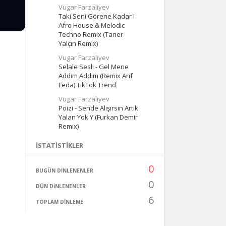
Vugar Farzaliyev
Taki Seni Görene Kadar I
Afro House & Melodic
Techno Remix (Taner
Yalçın Remix)
Vugar Farzaliyev
Selale Sesli - Gel Mene
Addim Addim (Remix Arif
Feda) TikTok Trend
Vugar Farzaliyev
Poizi - Sende Alışırsın Artık
Yalan Yok Y (Furkan Demir
Remix)
İSTATISTIKLER
0
BUGÜN DINLENENLER
0
DÜN DINLENENLER
6
TOPLAM DINLEME