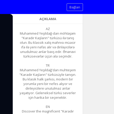
Bağlan
AÇIKLAMA
AZ
Muhammed Yeşildağ-dan möhtəşəm
"Karadır Kaşların" türküsü ilə tanış
olun. Bu klassik xalq mahnısı müasir
ifa ilə yeni nəfəs alır və dinləyicilərə
unudulmaz anlar bəxş edir. Ənənəvi
türküsevərlər üçün əla seçimdir.
TR
Muhammed Yeşildağ'dan muhteşem
"Karadır Kaşların" türküsüyle tanışın.
Bu klasik halk şarkısı, modern bir
yorumla yeni bir nefes alıyor ve
dinleyicilere unutulmaz anlar
yaşatıyor. Geleneksel türkü severler
için harika bir seçenektir.
EN
Discover the magnificent "Karadır