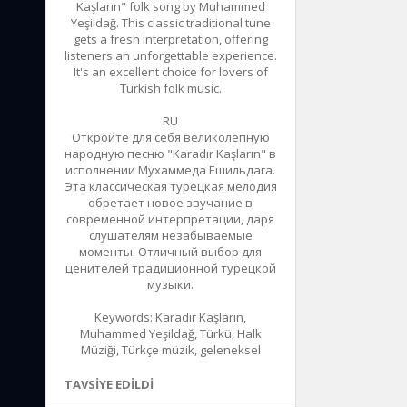
Kaşların" folk song by Muhammed
Yeşildağ. This classic traditional tune
gets a fresh interpretation, offering
listeners an unforgettable experience.
It's an excellent choice for lovers of
Turkish folk music.
RU
Откройте для себя великолепную
народную песню "Karadır Kaşların" в
исполнении Мухаммеда Ешильдага.
Эта классическая турецкая мелодия
обретает новое звучание в
современной интерпретации, даря
слушателям незабываемые
моменты. Отличный выбор для
ценителей традиционной турецкой
музыки.
Keywords: Karadır Kaşların,
Muhammed Yeşildağ, Türkü, Halk
Müziği, Türkçe müzik, geleneksel
TAVSIYE EDILDI