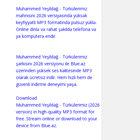
Muhammed Yeşildağ - Türkülerimiz
mahnısını 2026 versiyasında yüksək
keyfiyyətli MP3 formatında pulsuz yüklə.
Online dinlə və rahat şəkildə telefona və
ya kompüterə endir.
Muhammed Yeşildağ - Türkülerimiz
şarkısını 2026 versiyonu ile Blue.az
üzerinden yüksek ses kalitesinde MP3
olarak ücretsiz indir. Hem hızlı hem de
güvenli indirme deneyimi yaşa.
Download
Muhammed Yeşildağ - Türkülerimiz (2026
version) in high-quality MP3 format for
free. Stream online or download to your
device from Blue.az.