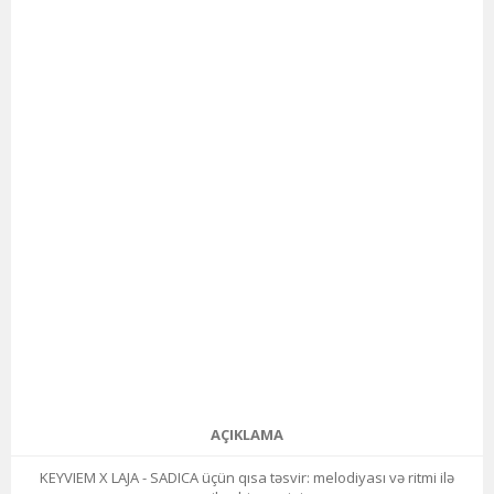
AÇIKLAMA
KEYVIEM X LAJA - SADICA üçün qısa təsvir: melodiyası və ritmi ilə