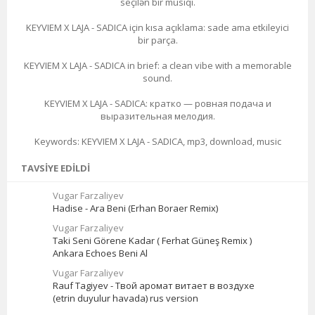
seçilən bir musiqi.
KEYVIEM X LAJA - SADICA için kısa açıklama: sade ama etkileyici
bir parça.
KEYVIEM X LAJA - SADICA in brief: a clean vibe with a memorable
sound.
KEYVIEM X LAJA - SADICA: кратко — ровная подача и
выразительная мелодия.
Keywords: KEYVIEM X LAJA - SADICA, mp3, download, music
TAVSIYE EDILDI
Vugar Farzaliyev
Hadise - Ara Beni (Erhan Boraer Remix)
Vugar Farzaliyev
Taki Seni Görene Kadar ( Ferhat Güneş Remix )
Ankara Echoes Beni Al
Vugar Farzaliyev
Rauf Tagiyev - Твой аромат витает в воздухе
(etrin duyulur havada) rus version