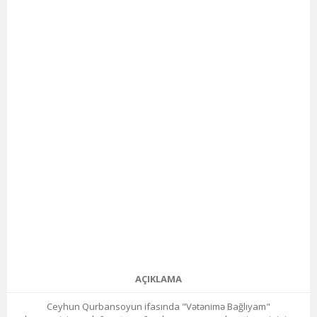
AÇIKLAMA
Ceyhun Qurbansoyun ifasında "Vətənimə Bağlıyam"