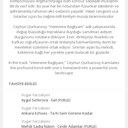
kompozisiyası doğma torpağa olan sonsuz sədaqəti musiqinin
dili ilə vəsf edir. Bu əsər hər bir notundaın füsunkar təbiətinin və
qəhrəmanlıq ruhunun əks-sədasını yaşadır. Vətən sevgisini uca
tutanlar üçün bu nəğmə milli kimliyin musiqi tərənnümüdür.
Ceyhun Qurbansoy "Vetenime Bagliyam" adlı çalışmasında
doğup büyüdüğü topraklara duyduğu sarsılmaz aidiyet
duygusunu notalara döküyor. Eser, dinleyiciyi Anadolu ve
Kafkas coğrafyasının ortak tınılarıyla harmanlanmış derin bir
memleket özlemine ortak ediyor. Sınırları aşan bu melodi,
köklerine bağlı her yürekte yankı bulacak bir güçtedir.
In the track "Vetenime Bagliyam," Ceyhun Qurbansoy translates
the profound bond with one's homeland into a powerful sonic
landscape
TAVSIYE EDILDI
Vugar Farzaliyev
Aygul Seferova - Gel (YUKLE)
Vugar Farzaliyev
Ankara Echoes - Ta Ki Seni Görene Kadar
Vugar Farzaliyev
Mehdi Sadiq Naton - Cindir Adamlar (YUKLE)