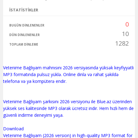
İSTATISTIKLER
0
BUGÜN DINLENENLER
10
DÜN DINLENENLER
1282
TOPLAM DINLEME
Vetenime Bağlıyam mahnısını 2026 versiyasında yüksək keyfiyyətli
MP3 formatında pulsuz yüklə. Online dinlə və rahat şəkildə
telefona və ya kompüterə endir.
Vetenime Bağlıyam şarkısını 2026 versiyonu ile Blue.az üzerinden
yüksek ses kalitesinde MP3 olarak ücretsiz indir. Hem hızlı hem de
güvenli indirme deneyimi yaşa.
Download
Vetenime Bağlıyam (2026 version) in high-quality MP3 format for