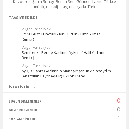
Keywords: Şahin Sunay, Benim Seni Görmem Lazım, Türkçe
müzik, nostalji, duygusal şarkı, Türk
TAVSIYE EDILDI
Vugar Farzaliyev
Emre Fel ft. Funktakl - Bir Güldün ( Fatih Yılmaz
Remix )
Vugar Farzaliyev
Semicenk - Bende Katilime Aşıktım ( Halil Yıldırım
Remix )
Vugar Farzaliyev
Ay Qız Sənin Gözlərinin Məndə Məcnun Adlanaydım
(Anatolian Psychedelic) TikTok Trend
İSTATISTIKLER
0
BUGÜN DINLENENLER
0
DÜN DINLENENLER
1
TOPLAM DINLEME