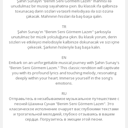
Şahin Sunayın "Benim Seni Görmem Lazım" mahnısı ilə
unudulmaz bir musiqi səyahətinə çıxın. Bu klassik ifa qəlbinizə
toxunacaq dərin sözləri və təsirli melodiyası ilə sizi özünə
çəkəcək. Mahnının hissləri ilə baş-başa qalın.
TR
Şahin Sunay'ın "Benim Seni Görmem Lazım" şarkısıyla
unutulmaz bir müzik yolculuğuna çıkın. Bu klasik yorum, derin
sözleri ve etkileyici melodisiyle kalbinize dokunacak ve sizi içine
çekecek. Şarkının hisleriyle baş başa kalın.
EN
Embark on an unforgettable musical journey with Şahin Sunay's
"Benim Seni Görmem Lazım." This classic rendition will captivate
you with its profound lyrics and touching melody, resonating
deeply within your heart. Immerse yourself in the song's
emotions.
RU
Отправьтесь в незабываемое музыкальное путешествие с
песней Шахина Суная "Benim Seni Görmem Lazım". Это
классическое исполнение очарует вас глубокими текстами
и трогательной мелодией, глубоко отзываясь в вашем
сердце. Погрузитесь в эмоции этой песни.