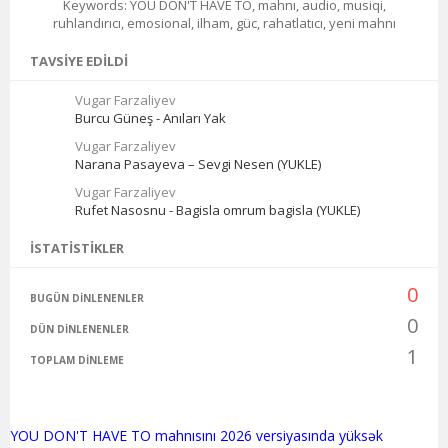
Keywords: YOU DON'T HAVE TO, mahnı, audio, musiqi,
ruhlandırıcı, emosional, ilham, güc, rahatlatıcı, yeni mahnı
TAVSIYE EDILDI
Vugar Farzaliyev
Burcu Güneş - Anıları Yak
Vugar Farzaliyev
Narana Pasayeva – Sevgi Nesen (YUKLE)
Vugar Farzaliyev
Rufet Nasosnu - Bagisla omrum bagisla (YUKLE)
İSTATISTIKLER
0
BUGÜN DINLENENLER
0
DÜN DINLENENLER
1
TOPLAM DINLEME
YOU DON'T HAVE TO mahnısını 2026 versiyasında yüksək