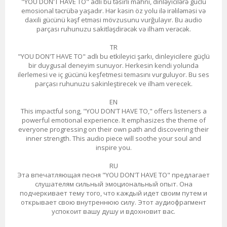
"YOU DON'T HAVE TO" adlı bu təsirli mahnı, dinləyicilərə güclü
emosional təcrübə yaşadır. Hər kəsin öz yolu ilə irəliləməsi və
daxili gücünü kəşf etməsi mövzusunu vurğulayır. Bu audio
parçası ruhunuzu sakitləşdirəcək və ilham verəcək.
TR
"YOU DON'T HAVE TO" adlı bu etkileyici şarkı, dinleyicilere güçlü
bir duygusal deneyim sunuyor. Herkesin kendi yolunda
ilerlemesi ve iç gücünü keşfetmesi temasını vurguluyor. Bu ses
parçası ruhunuzu sakinleştirecek ve ilham verecek.
EN
This impactful song, "YOU DON'T HAVE TO," offers listeners a
powerful emotional experience. It emphasizes the theme of
everyone progressing on their own path and discovering their
inner strength. This audio piece will soothe your soul and
inspire you.
RU
Эта впечатляющая песня "YOU DON'T HAVE TO" предлагает
слушателям сильный эмоциональный опыт. Она
подчеркивает тему того, что каждый идет своим путем и
открывает свою внутреннюю силу. Этот аудиофрагмент
успокоит вашу душу и вдохновит вас.