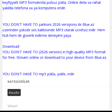
keyfiyyətli MP3 formatında pulsuz yüklə. Online dinlə və rahat
şəkildə telefona və ya kompüterə endir.
YOU DON'T HAVE TO şarkısını 2026 versiyonu ile Blue.az
üzerinden yüksek ses kalitesinde MP3 olarak ücretsiz indir. Hem
hızlı hem de güvenli indirme deneyimi yaşa.
Download
YOU DON'T HAVE TO (2026 version) in high-quality MP3 format
for free. Stream online or download to your device from Blue.az.
KATEGORILER
#audio
Şikayet