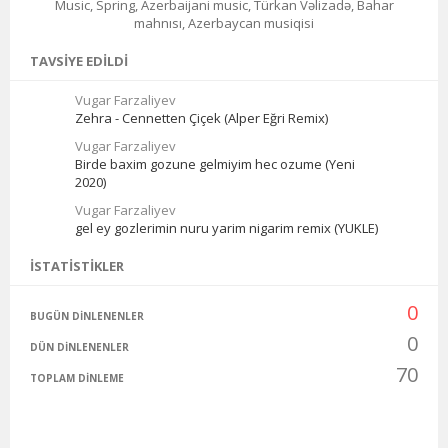
Music, Spring, Azerbaijani music, Türkan Vəlizadə, Bahar
mahnısı, Azerbaycan musiqisi
TAVSIYE EDILDI
Vugar Farzaliyev
Zehra - Cennetten Çiçek (Alper Eğri Remix)
Vugar Farzaliyev
Birde baxim gozune gelmiyim hec ozume (Yeni
2020)
Vugar Farzaliyev
gel ey gozlerimin nuru yarim nigarim remix (YUKLE)
İSTATISTIKLER
0
BUGÜN DINLENENLER
0
DÜN DINLENENLER
70
TOPLAM DINLEME