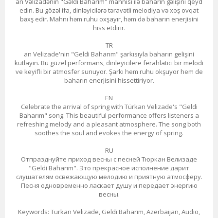
an Vəlizadənin "Gəldi Baharım" mahnısı ilə baharın gəlişini qeyd
edin. Bu gözəl ifa, dinləyicilərə təravətli melodiya və xoş ovqat
bəxş edir. Mahnı həm ruhu oxşayır, həm də baharın enerjisini
hiss etdirir.
TR
an Velizade'nin "Geldi Baharım" şarkısıyla baharın gelişini
kutlayın. Bu güzel performans, dinleyicilere ferahlatıcı bir melodi
ve keyifli bir atmosfer sunuyor. Şarkı hem ruhu okşuyor hem de
baharın enerjisini hissettiriyor.
EN
Celebrate the arrival of spring with Türkan Velizade's "Geldi
Baharım" song. This beautiful performance offers listeners a
refreshing melody and a pleasant atmosphere. The song both
soothes the soul and evokes the energy of spring.
RU
Отпразднуйте приход весны с песней Тюркан Велизаде
"Geldi Baharım". Это прекрасное исполнение дарит
слушателям освежающую мелодию и приятную атмосферу.
Песня одновременно ласкает душу и передает энергию
весны.
Keywords: Turkan Velizade, Geldi Baharım, Azerbaijan, Audio,