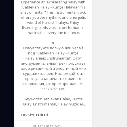
Experience an exhilarating halay with
"Bablekan Halay - Kürtçe Halaylarımız
Enstrumantal." This instrumental track
offers you the rhythmic and energetic
world of Kurdish halays. Enjoy
listening to this vibrant performance
that invites everyone to dance.
RU
Почувствуйте волнующий халай
под "Bablekan Halay - Kürtçe
Halaylarımız Enstrumantal". Этот
инструментальный трек погружает
вас в ритмичный и энергичный мир
курдских халаев. Наслаждайтесь
прослушиванием этого живого
исполнения, которое приглашает
всех к танцу.
Keywords: Bablekan Halay, Kürtçe
Halay, Enstrumantal, Halay Müzikleri,
TAVSIYE EDILDI
Vugar Farzaliyev