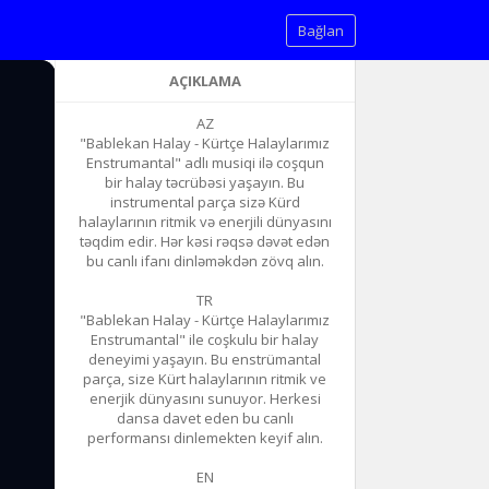
Bağlan
AÇIKLAMA
AZ
"Bablekan Halay - Kürtçe Halaylarımız
Enstrumantal" adlı musiqi ilə coşqun
bir halay təcrübəsi yaşayın. Bu
instrumental parça sizə Kürd
halaylarının ritmik və enerjili dünyasını
təqdim edir. Hər kəsi rəqsə dəvət edən
bu canlı ifanı dinləməkdən zövq alın.
TR
"Bablekan Halay - Kürtçe Halaylarımız
Enstrumantal" ile coşkulu bir halay
deneyimi yaşayın. Bu enstrümantal
parça, size Kürt halaylarının ritmik ve
enerjik dünyasını sunuyor. Herkesi
dansa davet eden bu canlı
performansı dinlemekten keyif alın.
EN