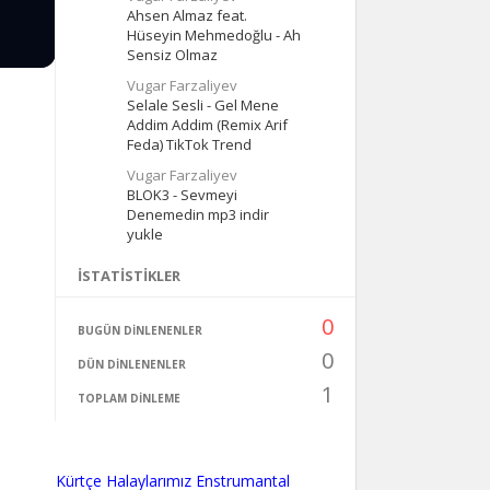
Ahsen Almaz feat.
Hüseyin Mehmedoğlu - Ah
Sensiz Olmaz
Vugar Farzaliyev
Selale Sesli - Gel Mene
Addim Addim (Remix Arif
Feda) TikTok Trend
Vugar Farzaliyev
BLOK3 - Sevmeyi
Denemedin mp3 indir
yukle
İSTATISTIKLER
0
BUGÜN DINLENENLER
0
DÜN DINLENENLER
1
TOPLAM DINLEME
Kürtçe Halaylarımız Enstrumantal