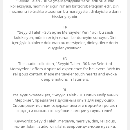
"Seyyid Taleh - 30 Seçmə Mərsiyyələr Yeni" adlı bu audio
kolleksiyası, möminlər üçün ruhani bir təcrübə təqdim edir. Dini
məzmunu ilə ürəklərə toxunan bu mərsiyyələr, dinləyicilərə dərin
hisslər yaşadır.
TR
"Seyyid Taleh - 30 Seçme Mersiyeler Yeni" adlı bu sesli
koleksiyon, müminler için ruhani bir deneyim sunuyor. Dini
içeriğiyle kalplere dokunan bu mersiyeler, dinleyicilere derin
duygular yaşatıyor.
EN
This audio collection, "Seyyid Taleh - 30 New Selected
Mersiyeler," offers a spiritual experience for believers. With its
religious content, these mersiyeler touch hearts and evoke
deep emotions in listeners.
RU
Эта аудиоколлекция, "Seyyid Taleh - 30 Новых Избранных
Мерсийе", предлагает духовный опыт для верующих.
Своим религиозным содержанием эти мерсийе трогают
сердца и вызывают глубокие эмоции у слушателей.
Keywords: Seyyid Taleh, mərsiyyə, mersiye, dini, religious,
ислам, Islam, audio, din, ilahi, азербайджанская музыка,