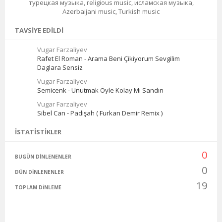
турецкая музыка, religious music, исламская музыка,
Azerbaijani music, Turkish music
TAVSIYE EDILDI
Vugar Farzaliyev
Rafet El Roman - Arama Beni Çikiyorum Sevgilim
Daglara Sensiz
Vugar Farzaliyev
Semicenk - Unutmak Öyle Kolay Mı Sandın
Vugar Farzaliyev
Sibel Can - Padişah ( Furkan Demir Remix )
İSTATISTIKLER
0
BUGÜN DINLENENLER
0
DÜN DINLENENLER
19
TOPLAM DINLEME