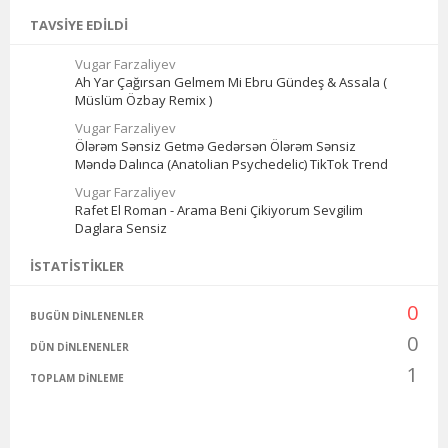
TAVSIYE EDILDI
Vugar Farzaliyev
Ah Yar Çağırsan Gelmem Mi Ebru Gündeş & Assala (
Müslüm Özbay Remix )
Vugar Farzaliyev
Ölərəm Sənsiz Getmə Gedərsən Ölərəm Sənsiz
Məndə Dalınca (Anatolian Psychedelic) TikTok Trend
Vugar Farzaliyev
Rafet El Roman - Arama Beni Çikiyorum Sevgilim
Daglara Sensiz
İSTATISTIKLER
0
BUGÜN DINLENENLER
0
DÜN DINLENENLER
1
TOPLAM DINLEME