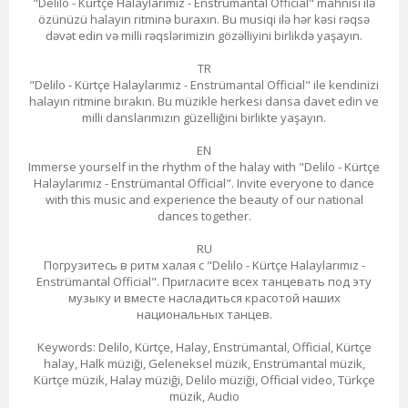
"Delilo - Kürtçe Halaylarımız - Enstrümantal Official" mahnısı ilə
özünüzü halayın ritminə buraxın. Bu musiqi ilə hər kəsi rəqsə
dəvət edin və milli rəqslərimizin gözəlliyini birlikdə yaşayın.
TR
"Delilo - Kürtçe Halaylarımız - Enstrümantal Official" ile kendinizi
halayın ritmine bırakın. Bu müzikle herkesi dansa davet edin ve
milli danslarımızın güzelliğini birlikte yaşayın.
EN
Immerse yourself in the rhythm of the halay with "Delilo - Kürtçe
Halaylarımız - Enstrümantal Official". Invite everyone to dance
with this music and experience the beauty of our national
dances together.
RU
Погрузитесь в ритм халая с "Delilo - Kürtçe Halaylarımız -
Enstrümantal Official". Пригласите всех танцевать под эту
музыку и вместе насладиться красотой наших
национальных танцев.
Keywords: Delilo, Kürtçe, Halay, Enstrümantal, Official, Kürtçe
halay, Halk müziği, Geleneksel müzik, Enstrümantal müzik,
Kürtçe müzik, Halay müziği, Delilo müziği, Official video, Türkçe
müzik, Audio