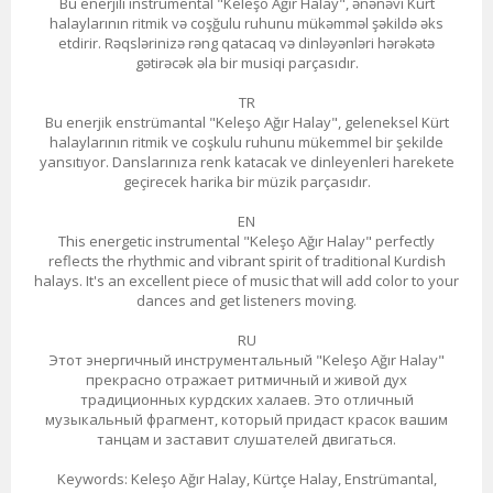
Bu enerjili instrumental "Keleşo Ağır Halay", ənənəvi Kürt
halaylarının ritmik və coşğulu ruhunu mükəmməl şəkildə əks
etdirir. Rəqslərinizə rəng qatacaq və dinləyənləri hərəkətə
gətirəcək əla bir musiqi parçasıdır.
TR
Bu enerjik enstrümantal "Keleşo Ağır Halay", geleneksel Kürt
halaylarının ritmik ve coşkulu ruhunu mükemmel bir şekilde
yansıtıyor. Danslarınıza renk katacak ve dinleyenleri harekete
geçirecek harika bir müzik parçasıdır.
EN
This energetic instrumental "Keleşo Ağır Halay" perfectly
reflects the rhythmic and vibrant spirit of traditional Kurdish
halays. It's an excellent piece of music that will add color to your
dances and get listeners moving.
RU
Этот энергичный инструментальный "Keleşo Ağır Halay"
прекрасно отражает ритмичный и живой дух
традиционных курдских халаев. Это отличный
музыкальный фрагмент, который придаст красок вашим
танцам и заставит слушателей двигаться.
Keywords: Keleşo Ağır Halay, Kürtçe Halay, Enstrümantal,