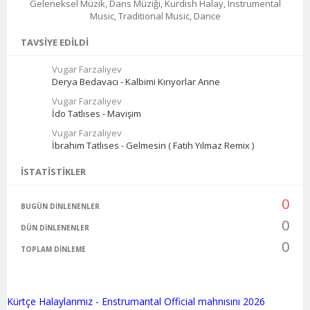
Geleneksel Müzik, Dans Müziği, Kurdish Halay, Instrumental
Music, Traditional Music, Dance
TAVSIYE EDILDI
Vugar Farzaliyev
Derya Bedavacı - Kalbimi Kırıyorlar Anne
Vugar Farzaliyev
İdo Tatlıses - Mavişim
Vugar Farzaliyev
İbrahim Tatlıses - Gelmesin ( Fatih Yılmaz Remix )
İSTATISTIKLER
0
BUGÜN DINLENENLER
0
DÜN DINLENENLER
0
TOPLAM DINLEME
Kürtçe Halaylarımız - Enstrumantal Official mahnısını 2026