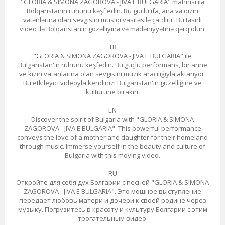
"GLORIA & SIMONA ZAGOROVA - JIVA E BULGARIA" mahnısı ilə
Bolqarıstanın ruhunu kəşf edin. Bu güclü ifa, ana və qızın
vətənlərinə olan sevgisini musiqi vasitəsilə çatdırır. Bu təsirli
video ilə Bolqarıstanın gözəlliyinə və mədəniyyətinə qərq olun.
TR
"GLORIA & SIMONA ZAGOROVA - JIVA E BULGARIA" ile
Bulgaristan'ın ruhunu keşfedin. Bu güçlü performans, bir anne
ve kızın vatanlarına olan sevgisini müzik aracılığıyla aktarıyor.
Bu etkileyici videoyla kendinizi Bulgaristan'ın güzelliğine ve
kültürüne bırakın.
EN
Discover the spirit of Bulgaria with "GLORIA & SIMONA
ZAGOROVA - JIVA E BULGARIA". This powerful performance
conveys the love of a mother and daughter for their homeland
through music. Immerse yourself in the beauty and culture of
Bulgaria with this moving video.
RU
Откройте для себя дух Болгарии с песней "GLORIA & SIMONA
ZAGOROVA - JIVA E BULGARIA". Это мощное выступление
передает любовь матери и дочери к своей родине через
музыку. Погрузитесь в красоту и культуру Болгарии с этим
трогательным видео.