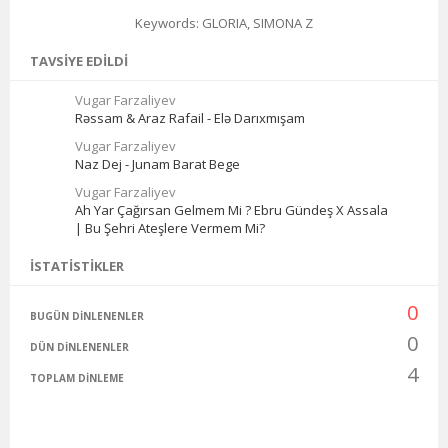
Keywords: GLORIA, SIMONA Z
TAVSIYE EDILDI
Vugar Farzaliyev
Rəssam & Araz Rafail - Elə Darıxmışam
Vugar Farzaliyev
Naz Dej - Junam Barat Bege
Vugar Farzaliyev
Ah Yar Çağırsan Gelmem Mi ? Ebru Gündeş X Assala
| Bu Şehri Ateşlere Vermem Mi?
İSTATISTIKLER
0
BUGÜN DINLENENLER
0
DÜN DINLENENLER
4
TOPLAM DINLEME