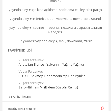
musiqi.
yayında oley ♥️ için kısa açıklama: sade ama etkileyici bir parça.
yayında oley ♥️ in brief: a clean vibe with a memorable sound.
yayında oley ♥️: кратко — ровная подача и выразительная
мелодия.
Keywords: yayında oley ♥️, mp3, download, music
TAVSIYE EDILDI
Vugar Farzaliyev
Anatolian Trance - Yalvarırım Yağma Yağmur
Vugar Farzaliyev
BLOK3 - Sevmeyi Denemedin mp3 indir yukle
Vugar Farzaliyev
Sefo - Bilmem Mi (Erdem Düzgün Remix)
İSTATISTIKLER
0
BUGÜN DINLENENLER