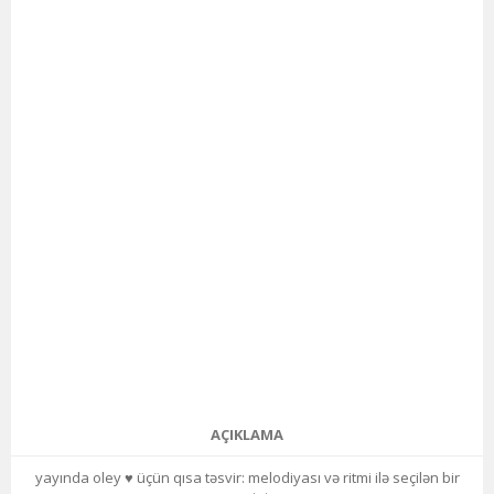
AÇIKLAMA
yayında oley ♥️ üçün qısa təsvir: melodiyası və ritmi ilə seçilən bir