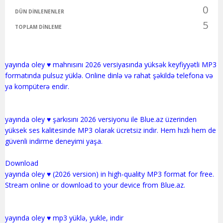
0
DÜN DINLENENLER
5
TOPLAM DINLEME
yayında oley ♥️ mahnısını 2026 versiyasında yüksək keyfiyyətli MP3
formatında pulsuz yüklə. Online dinlə və rahat şəkildə telefona və
ya kompüterə endir.
yayında oley ♥️ şarkısını 2026 versiyonu ile Blue.az üzerinden
yüksek ses kalitesinde MP3 olarak ücretsiz indir. Hem hızlı hem de
güvenli indirme deneyimi yaşa.
Download
yayında oley ♥️ (2026 version) in high-quality MP3 format for free.
Stream online or download to your device from Blue.az.