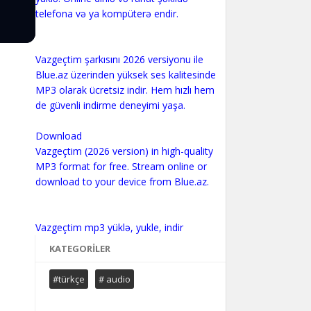
telefona və ya kompüterə endir.
Vazgeçtim şarkısını 2026 versiyonu ile
Blue.az üzerinden yüksek ses kalitesinde
MP3 olarak ücretsiz indir. Hem hızlı hem
de güvenli indirme deneyimi yaşa.
Download
Vazgeçtim (2026 version) in high-quality
MP3 format for free. Stream online or
download to your device from Blue.az.
KATEGORILER
#türkçe
# audio