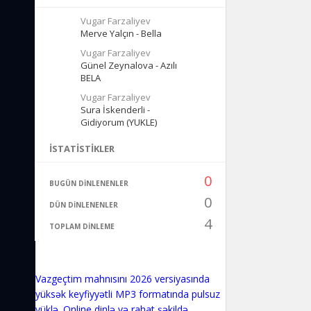
Vugar Farzaliyev
Merve Yalçın - Bella
Vugar Farzaliyev
Günel Zeynalova - Azılı
BELA
Vugar Farzaliyev
Sura İskenderli -
Gidiyorum (YUKLE)
İSTATISTIKLER
0
BUGÜN DINLENENLER
0
DÜN DINLENENLER
4
TOPLAM DINLEME
Vazgeçtim mahnısını 2026 versiyasında
yüksək keyfiyyətli MP3 formatında pulsuz
yüklə. Online dinlə və rahat şəkildə