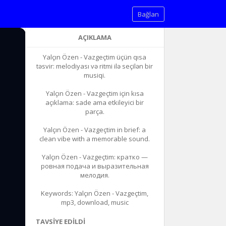
Bağlan
AÇIKLAMA
Yalçın Özen - Vazgeçtim üçün qısa
təsvir: melodiyası və ritmi ilə seçilən bir
musiqi.
Yalçın Özen - Vazgeçtim için kısa
açıklama: sade ama etkileyici bir
parça.
Yalçın Özen - Vazgeçtim in brief: a
clean vibe with a memorable sound.
Yalçın Özen - Vazgeçtim: кратко —
ровная подача и выразительная
мелодия.
Keywords: Yalçın Özen - Vazgeçtim,
mp3, download, music
TAVSIYE EDILDI