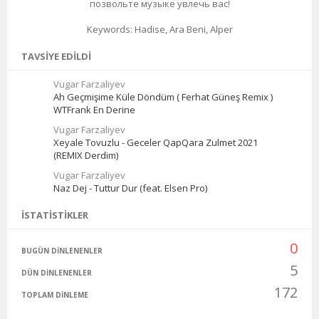
позвольте музыке увлечь вас!
Keywords: Hadise, Ara Beni, Alper
TAVSIYE EDILDI
Vugar Farzaliyev
Ah Geçmişime Küle Döndüm ( Ferhat Güneş Remix )
WTFrank En Derine
Vugar Farzaliyev
Xeyale Tovuzlu - Geceler QapQara Zulmet 2021
(REMIX Derdim)
Vugar Farzaliyev
Naz Dej - Tuttur Dur (feat. Elsen Pro)
İSTATISTIKLER
0
BUGÜN DINLENENLER
5
DÜN DINLENENLER
172
TOPLAM DINLEME