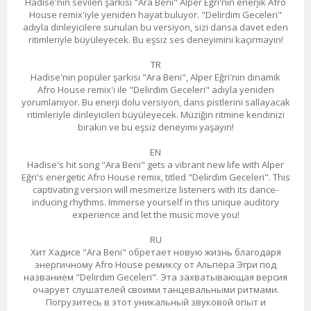
Hadise'nin sevilen şarkısı "Ara Beni" Alper Eğri'nin enerjik Afro
House remix'iyle yeniden hayat buluyor. "Delirdim Geceleri"
adıyla dinleyicilere sunulan bu versiyon, sizi dansa davet eden
ritimleriyle büyüleyecek. Bu eşsiz ses deneyimini kaçırmayın!
TR
Hadise'nin popüler şarkısı "Ara Beni", Alper Eğri'nin dinamik
Afro House remix'i ile "Delirdim Geceleri" adıyla yeniden
yorumlanıyor. Bu enerji dolu versiyon, dans pistlerini sallayacak
ritimleriyle dinleyicileri büyüleyecek. Müziğin ritmine kendinizi
bırakın ve bu eşsiz deneyimi yaşayın!
EN
Hadise's hit song "Ara Beni" gets a vibrant new life with Alper
Eğri's energetic Afro House remix, titled "Delirdim Geceleri". This
captivating version will mesmerize listeners with its dance-
inducing rhythms. Immerse yourself in this unique auditory
experience and let the music move you!
RU
Хит Хадисе "Ara Beni" обретает новую жизнь благодаря
энергичному Afro House ремиксу от Альпера Эгри под
названием "Delirdim Geceleri". Эта захватывающая версия
очарует слушателей своими танцевальными ритмами.
Погрузитесь в этот уникальный звуковой опыт и