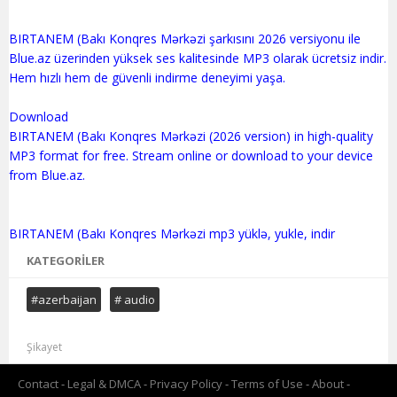
BIRTANEM (Bakı Konqres Mərkəzi şarkısını 2026 versiyonu ile
Blue.az üzerinden yüksek ses kalitesinde MP3 olarak ücretsiz indir.
Hem hızlı hem de güvenli indirme deneyimi yaşa.
Download
BIRTANEM (Bakı Konqres Mərkəzi (2026 version) in high-quality
MP3 format for free. Stream online or download to your device
from Blue.az.
KATEGORILER
#azerbaijan
# audio
Şikayet
Contact
Legal & DMCA
Privacy Policy
Terms of Use
About