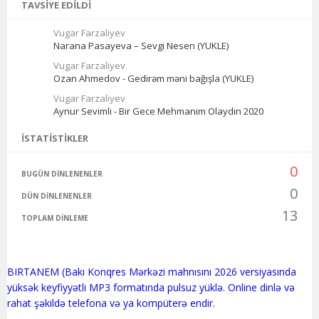
TAVSIYE EDILDI
Vugar Farzaliyev
Narana Pasayeva – Sevgi Nesen (YUKLE)
Vugar Farzaliyev
Ozan Ahmedov - Gedirəm məni bağışla (YUKLE)
Vugar Farzaliyev
Aynur Sevimli - Bir Gece Mehmanim Olaydin 2020
İSTATISTIKLER
0
BUGÜN DINLENENLER
0
DÜN DINLENENLER
13
TOPLAM DINLEME
BIRTANEM (Bakı Konqres Mərkəzi mahnısını 2026 versiyasında
yüksək keyfiyyətli MP3 formatında pulsuz yüklə. Online dinlə və
rahat şəkildə telefona və ya kompüterə endir.