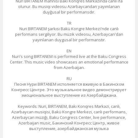
Nuri BIRTANEM mahnısı Bakı Konqres Mərkəzində canlı ifa
olunur. Bu musiqi videosu Azərbaycandan yayımlanan
duyğusal bir performansdır.
TR
Nuri BIRTANEM şarkısı Bakü Kongre Merkezi'nde canlı
performans sergiliyor. Bu müzik videosu, Azerbaycan'dan
yayınlanan duygusal bir performanstır.
EN
Nuri's song BIRTANEM is performed live at the Baku Congress
Center. This music video showcases an emotional performance
from Azerbaijan.
RU
Песня Нури BIRTANEM исполняется вживую в Бакинском
Конгресс Центре. Это музыкальное видео демонстрирует
эмоциональное выступление из Азербайджана.
Keywords: Nuri, BIRTANEM, Bakı Konqres Mərkəzi, canlı,
Azərbaycan musiqisi, Bakü Kongre Merkezi, canlı performans,
Azerbaycan müziği, Baku Congress Center, live performance,
Azerbaijan music, Бакинский Конгресс Центр, живое
выступление, азербайджанская музыка